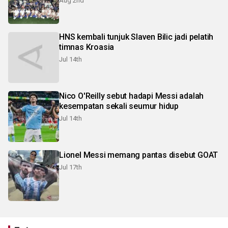
Aug 2nd
HNS kembali tunjuk Slaven Bilic jadi pelatih
timnas Kroasia
Jul 14th
Nico O'Reilly sebut hadapi Messi adalah
kesempatan sekali seumur hidup
Jul 14th
Lionel Messi memang pantas disebut GOAT
Jul 17th