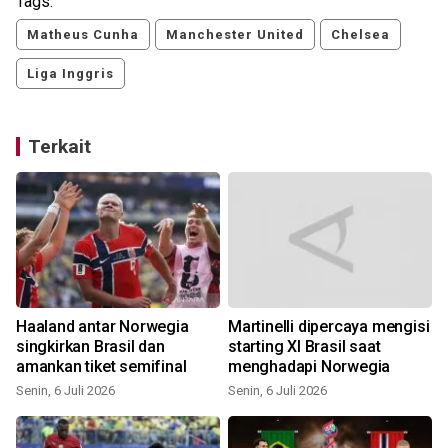
Tags:
Matheus Cunha
Manchester United
Chelsea
Liga Inggris
Terkait
Haaland antar Norwegia
Martinelli dipercaya mengisi
singkirkan Brasil dan
starting XI Brasil saat
amankan tiket semifinal
menghadapi Norwegia
Senin, 6 Juli 2026
Senin, 6 Juli 2026
M