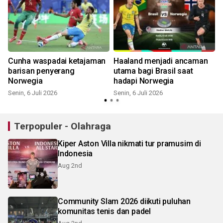
Cunha waspadai ketajaman
Haaland menjadi ancaman
barisan penyerang
utama bagi Brasil saat
Norwegia
hadapi Norwegia
Senin, 6 Juli 2026
Senin, 6 Juli 2026
R
Terpopuler - Olahraga
Kiper Aston Villa nikmati tur pramusim di
Indonesia
Aug 2nd
Community Slam 2026 diikuti puluhan
komunitas tenis dan padel