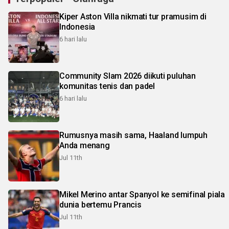
Kiper Aston Villa nikmati tur pramusim di
Indonesia
6 hari lalu
Community Slam 2026 diikuti puluhan
komunitas tenis dan padel
6 hari lalu
Rumusnya masih sama, Haaland lumpuh
Anda menang
Jul 11th
Mikel Merino antar Spanyol ke semifinal piala
dunia bertemu Prancis
Jul 11th