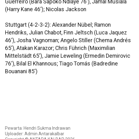
Guerreiro (Bara Sapoko Ndiaye 76'), Jamal Musiala
(Harry Kane 46'); Nicolas Jackson
Stuttgart (4-2-3-2): Alexander Nübel; Ramon
Hendriks, Julian Chabot, Finn Jeltsch (Luca Jaquez
46'), Josha Vagnoman; Angelo Stiller (Chema Andrés
65'), Atakan Karazor; Chris Führich (Maximilian
Mittelstädt 65'), Jamie Leweling (Ermedin Demirovic
76'), Bilal El Khannous; Tiago Tomás (Badredine
Bouanani 85')
Pewarta: Hendri Sukma Indrawan
Uploader: Admin Antarakalbar