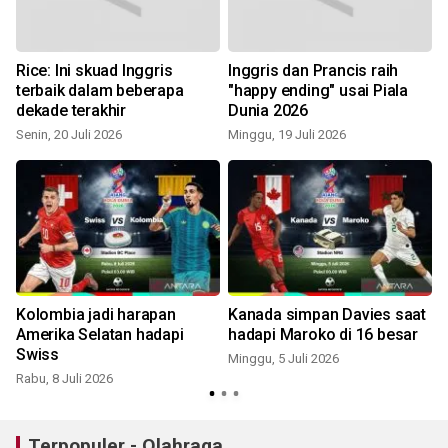
Rice: Ini skuad Inggris
Inggris dan Prancis raih
terbaik dalam beberapa
"happy ending" usai Piala
dekade terakhir
Dunia 2026
Senin, 20 Juli 2026
Minggu, 19 Juli 2026
R
n
Kolombia jadi harapan
Kanada simpan Davies saat
Amerika Selatan hadapi
hadapi Maroko di 16 besar
Swiss
Minggu, 5 Juli 2026
R
Rabu, 8 Juli 2026
Terpopuler - Olahraga