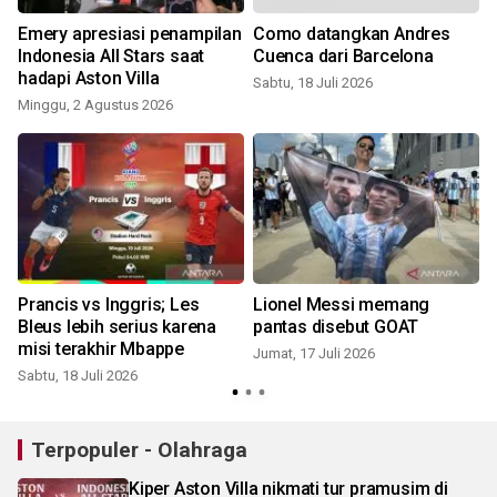
Emery apresiasi penampilan
Como datangkan Andres
Indonesia All Stars saat
Cuenca dari Barcelona
hadapi Aston Villa
Sabtu, 18 Juli 2026
R
Minggu, 2 Agustus 2026
Prancis vs Inggris; Les
Lionel Messi memang
Bleus lebih serius karena
pantas disebut GOAT
misi terakhir Mbappe
Jumat, 17 Juli 2026
Sabtu, 18 Juli 2026
S
Terpopuler - Olahraga
Kiper Aston Villa nikmati tur pramusim di