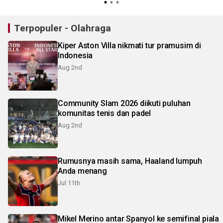
Terpopuler - Olahraga
Kiper Aston Villa nikmati tur pramusim di
Indonesia
Aug 2nd
Community Slam 2026 diikuti puluhan
komunitas tenis dan padel
Aug 2nd
Rumusnya masih sama, Haaland lumpuh
Anda menang
Jul 11th
Mikel Merino antar Spanyol ke semifinal piala