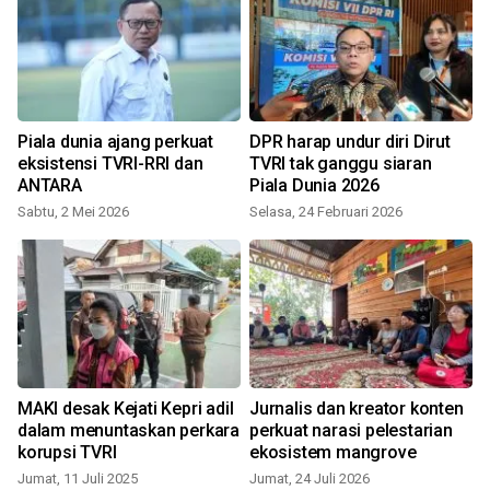
Piala dunia ajang perkuat
DPR harap undur diri Dirut
eksistensi TVRI-RRI dan
TVRI tak ganggu siaran
s
ANTARA
Piala Dunia 2026
Sabtu, 2 Mei 2026
Selasa, 24 Februari 2026
S
i
MAKI desak Kejati Kepri adil
Jurnalis dan kreator konten
dalam menuntaskan perkara
perkuat narasi pelestarian
korupsi TVRI
ekosistem mangrove
S
Jumat, 11 Juli 2025
Jumat, 24 Juli 2026