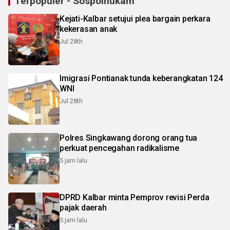
Terpopuler - Sospolhukam
Kejati-Kalbar setujui plea bargain perkara
kekerasan anak
Jul 28th
Imigrasi Pontianak tunda keberangkatan 124
WNI
Jul 28th
Polres Singkawang dorong orang tua
perkuat pencegahan radikalisme
5 jam lalu
DPRD Kalbar minta Pemprov revisi Perda
pajak daerah
5 jam lalu