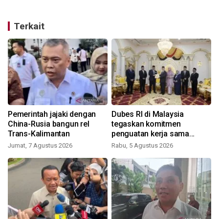
Terkait
Pemerintah jajaki dengan
Dubes RI di Malaysia
China-Rusia bangun rel
tegaskan komitmen
Trans-Kalimantan
penguatan kerja sama
Indonesia -Sarawak,
Jumat, 7 Agustus 2026
Rabu, 5 Agustus 2026
Malaysia