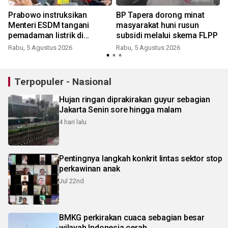
Prabowo instruksikan
BP Tapera dorong minat
Menteri ESDM tangani
masyarakat huni rusun
pemadaman listrik di
subsidi melalui skema FLPP
K
Kalimantan
Rabu, 5 Agustus 2026
Rabu, 5 Agustus 2026
Terpopuler - Nasional
Hujan ringan diprakirakan guyur sebagian
Jakarta Senin sore hingga malam
4 hari lalu
Pentingnya langkah konkrit lintas sektor stop
perkawinan anak
Jul 22nd
BMKG perkirakan cuaca sebagian besar
wilayah Indonesia cerah