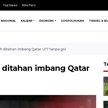
Top News
Rilis Pers
NASIONAL
KALBAR
EKONOMI
SOSPOLHUKAM
TRAVEL & B
 ditahan imbang Qatar U17 tanpa gol
T
 ditahan imbang Qatar