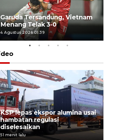
Garuda Tersandung, Vietnam
Karhutla 
Menang Telak 3-0
sekolah d
4 Agustus 2026 01:39
2 Agustus 202
ideo
KSP lepas ekspor alumina usai
Pelindo o
hambatan regulasi
ekspor-im
diselesaikan
kemas
51 menit lalu
5 Agustus 202