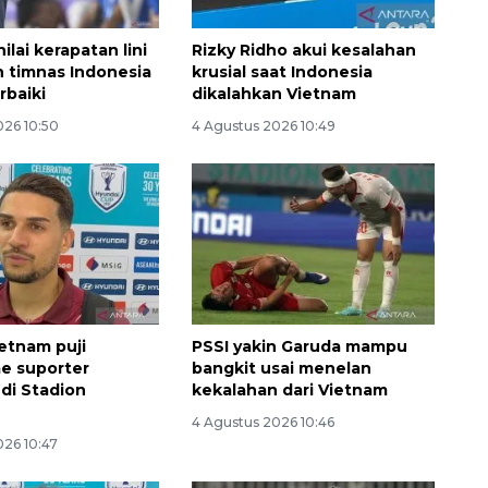
lai kerapatan lini
Rizky Ridho akui kesalahan
 timnas Indonesia
krusial saat Indonesia
rbaiki
dikalahkan Vietnam
026 10:50
4 Agustus 2026 10:49
Ekspedisi Rupiah Berdaulat
2026 sambangi Papua
2026-08-06 13:15:00
etnam puji
PSSI yakin Garuda mampu
e suporter
bangkit usai menelan
 di Stadion
kekalahan dari Vietnam
4 Agustus 2026 10:46
026 10:47