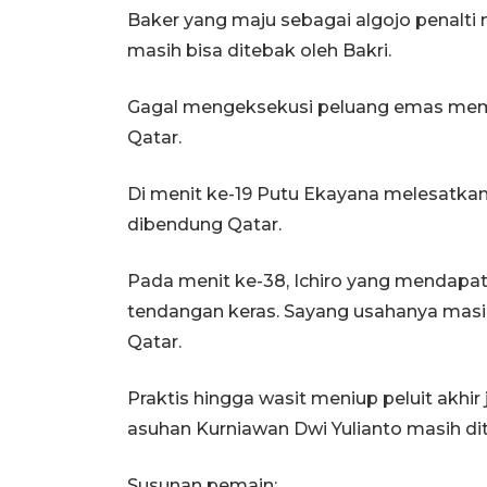
Baker yang maju sebagai algojo penalti
masih bisa ditebak oleh Bakri.
Gagal mengeksekusi peluang emas mem
Qatar.
Di menit ke-19 Putu Ekayana melesatkan
dibendung Qatar.
Pada menit ke-38, Ichiro yang mendapa
tendangan keras. Sayang usahanya masi
Qatar.
Praktis hingga wasit meniup peluit akhi
asuhan Kurniawan Dwi Yulianto masih d
Susunan pemain: