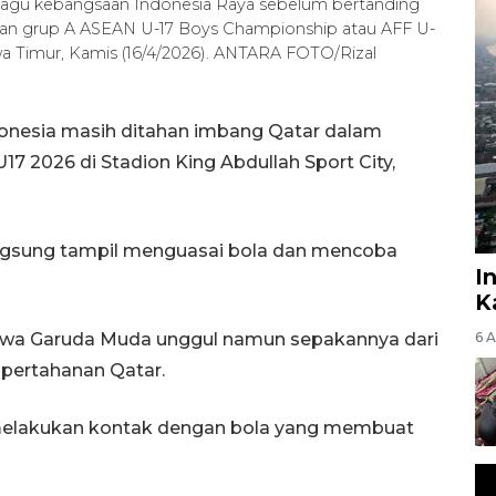
lagu kebangsaan Indonesia Raya sebelum bertanding
han grup A ASEAN U-17 Boys Championship atau AFF U-
awa Timur, Kamis (16/4/2026). ANTARA FOTO/Rizal
donesia masih ditahan imbang Qatar dalam
U17 2026 di Stadion King Abdullah Sport City,
ngsung tampil menguasai bola dan mencoba
I
K
awa Garuda Muda unggul namun sepakannya dari
6 
pertahanan Qatar.
melakukan kontak dengan bola yang membuat