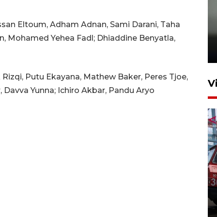
assan Eltoum, Adham Adnan, Sami Darani, Taha
Karhutla Kalimantan Barat
terluas di Indonesia
n, Mohamed Yehea Fadl; Dhiaddine Benyatla,
22 Juli 2026 10:51
ik Rizqi, Putu Ekayana, Mathew Baker, Peres Tjoe,
V
r, Davva Yunna; Ichiro Akbar, Pandu Aryo
Pontianak alokasikan
anggaran khusus anak
penderita kanker dan jantung
23 Juli 2026 19:17