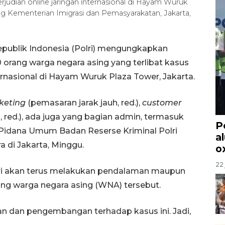
rjudian online jaringan internasional di Hayam Wuruk
g Kementerian Imigrasi dan Pemasyarakatan, Jakarta,
epublik Indonesia (Polri) mengungkapkan
 orang warga negara asing yang terlibat kasus
ernasional di Hayam Wuruk Plaza Tower, Jakarta.
keting
(pemasaran jarak jauh, red.),
customer
 red.), ada juga yang bagian admin, termasuk
P
 Pidana Umum Badan Reserse Kriminal Polri
a
ra di Jakarta, Minggu.
o
22 
lri akan terus melakukan pendalaman maupun
g warga negara asing (WNA) tersebut.
 dan pengembangan terhadap kasus ini. Jadi,