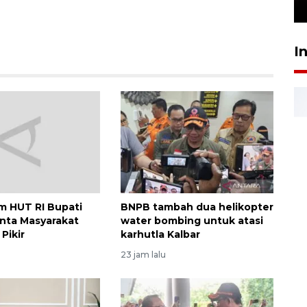
24 Juli 2026 16:30
I
 HUT RI Bupati
BNPB tambah dua helikopter
nta Masyarakat
water bombing untuk atasi
Pikir
karhutla Kalbar
23 jam lalu