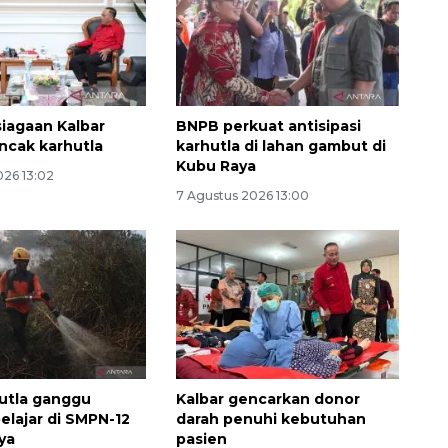
siagaan Kalbar
BNPB perkuat antisipasi
ncak karhutla
karhutla di lahan gambut di
Kubu Raya
026 13:02
7 Agustus 2026 13:00
160 ribu sambungan baru
jaringan gas 2026
2026-08-07 18:00:00
utla ganggu
Kalbar gencarkan donor
belajar di SMPN-12
darah penuhi kebutuhan
ya
pasien