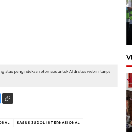
Kalbar siaga darurat karhutla
hingga November
30 Juli 2026 09:29
V
g atau pengindeksan otomatis untuk AI di situs web ini tanpa
Satgas pangan Pontianak
inspeksi alur distribusi
ONAL
KASUS JUDOL INTERNASIONAL
makanan strategis