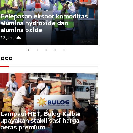
Pelepasan ekspor komoditas
alumina hydroxide dan
Garuda T
alumina oxide
Menang T
22 jam lalu
4 Agustus 202
ideo
Lampaui HET, Bulog Kalbar
KSP lepas
upayakan stabilisasi harga
hambatan
beras premium
diselesai