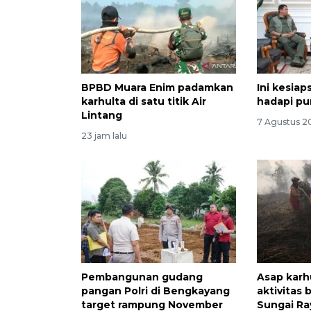
BPBD Muara Enim padamkan
Ini kesiap
karhulta di satu titik Air
hadapi pu
Lintang
7 Agustus 2
23 jam lalu
Pembangunan gudang
Asap karh
pangan Polri di Bengkayang
aktivitas 
target rampung November
Sungai Ra