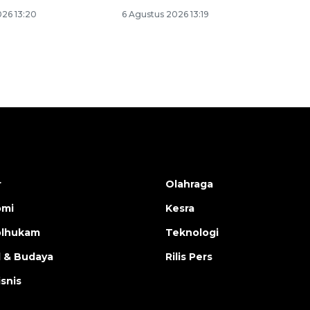
026 13:20
6 Agustus 2026 13:19
r
Olahraga
omi
Kesra
olhukam
Teknologi
l & Budaya
Rilis Pers
isnis