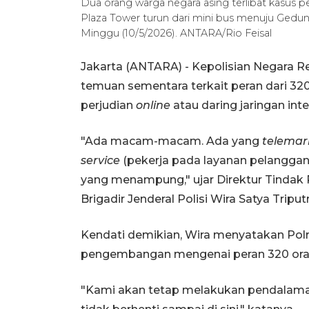
Dua orang warga negara asing terlibat kasus pe
Plaza Tower turun dari mini bus menuju Gedun
Minggu (10/5/2026). ANTARA/Rio Feisal
Jakarta (ANTARA) - Kepolisian Negara R
temuan sementara terkait peran dari 320
perjudian
online
atau daring jaringan int
"Ada macam-macam. Ada yang
telemar
service
(pekerja pada layanan pelanggan,
yang menampung," ujar Direktur Tindak
Brigadir Jenderal Polisi Wira Satya Triput
Kendati demikian, Wira menyatakan Po
pengembangan mengenai peran 320 oran
"Kami akan tetap melakukan pendalaman