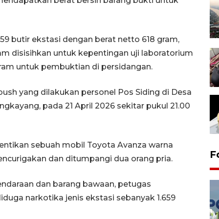
mendapatkan berat bersih barang bukti untuk
659 butir ekstasi dengan berat netto 618 gram,
am disisihkan untuk kepentingan uji laboratorium
 gram untuk pembuktian di persidangan.
bush yang dilakukan personel Pos Siding di Desa
gkayang, pada 21 April 2026 sekitar pukul 21.00
entikan sebuah mobil Toyota Avanza warna
F
encurigakan dan ditumpangi dua orang pria.
endaraan dan barang bawaan, petugas
iduga narkotika jenis ekstasi sebanyak 1.659