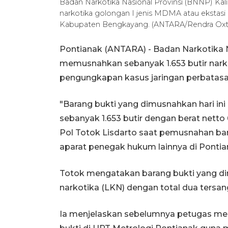
Badan Narkotika Nasional Provinsi (BNNP) Ka
narkotika golongan I jenis MDMA atau ekstasi 
Kabupaten Bengkayang. (ANTARA/Rendra Oxt
Pontianak (ANTARA) - Badan Narkotika N
memusnahkan sebanyak 1.653 butir narko
pengungkapan kasus jaringan perbatas
"Barang bukti yang dimusnahkan hari in
sebanyak 1.653 butir dengan berat netto
Pol Totok Lisdarto saat pemusnahan bar
aparat penegak hukum lainnya di Pontia
Totok mengatakan barang bukti yang dim
narkotika (LKN) dengan total dua tersan
Ia menjelaskan sebelumnya petugas me