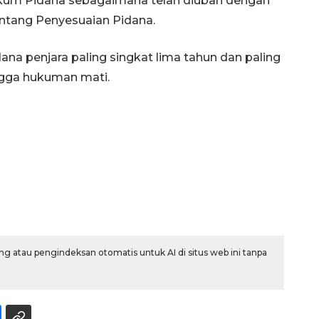
kum Pidana sebagaimana telah diubah dengan
tang Penyesuaian Pidana.
a penjara paling singkat lima tahun dan paling
ngga hukuman mati.
Ekonomi triwulan II-2026
tumbuh 5,29 persen
2026-08-06 18:45:00
g atau pengindeksan otomatis untuk AI di situs web ini tanpa