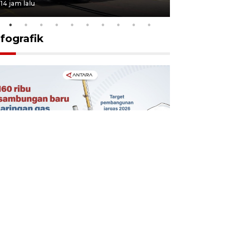
14 jam lalu
5 Agustus 202
nfografik