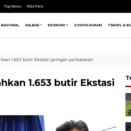
Top News
Rilis Pers
NASIONAL
KALBAR
EKONOMI
SOSPOLHUKAM
TRAVEL & B
an 1.653 butir Ekstasi jaringan perbatasan
T
kan 1.653 butir Ekstasi
n