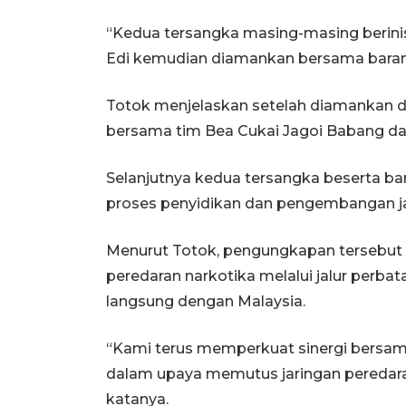
“Kedua tersangka masing-masing berinisi
Edi kemudian diamankan bersama barang 
Totok menjelaskan setelah diamankan di
bersama tim Bea Cukai Jagoi Babang d
Selanjutnya kedua tersangka beserta ba
proses penyidikan dan pengembangan ja
Menurut Totok, pengungkapan tersebut
peredaran narkotika melalui jalur perba
langsung dengan Malaysia.
“Kami terus memperkuat sinergi bersama T
dalam upaya memutus jaringan peredaran
katanya.