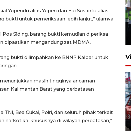
al Yupendri alias Yupen dan Edi Susanto alias
bukti untuk pemeriksaan lebih lanjut,” ujarnya.
Kalbar siaga darurat karhutla
hingga November
 Pos Siding, barang bukti kemudian diperiksa
30 Juli 2026 09:29
an dipastikan mengandung zat MDMA.
V
rang bukti dilimpahkan ke BNNP Kalbar untuk
ringan.
 menunjukkan masih tingginya ancaman
tasan Kalimantan Barat yang berbatasan
Pontianak alokasikan
NI, Bea Cukai, Polri, dan seluruh pihak terkait
anggaran khusus anak
 narkotika, khususnya di wilayah perbatasan,”
penderita kanker dan jantung