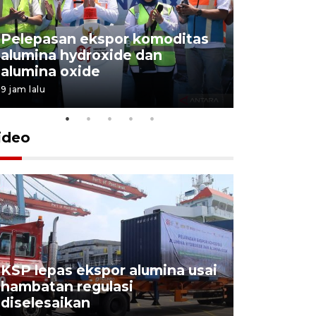
Pelepasan ekspor komoditas
alumina hydroxide dan
Garuda T
alumina oxide
Menang T
9 jam lalu
4 Agustus 202
ideo
KSP lepas ekspor alumina usai
Pelindo o
hambatan regulasi
ekspor-im
diselesaikan
kemas