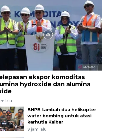
elepasan ekspor komoditas
lumina hydroxide dan alumina
xide
am lalu
BNPB tambah dua helikopter
water bombing untuk atasi
karhutla Kalbar
9 jam lalu