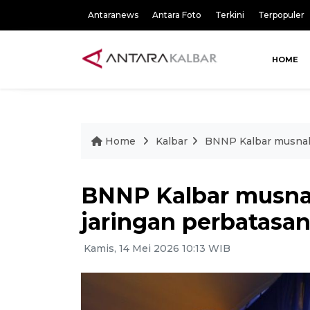
Antaranews
Antara Foto
Terkini
Terpopuler
HOME
Home
Kalbar
BNNP Kalbar musnahk
BNNP Kalbar musnah
jaringan perbatasa
Kamis, 14 Mei 2026 10:13 WIB