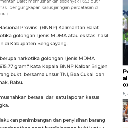
limantan Barat memusnahkan sebanyak 1.653 butir
hasil pengungkapan kasus jaringan perbatasan di
ora)
asional Provinsi (BNNP) Kalimantan Barat
tika golongan I jenis MDMA atau ekstasi hasil
an di Kabupaten Bengkayang.
i berupa narkotika golongan I jenis MDMA
 615,77 gram," kata Kepala BNNP Kalbar Brigjen
P
ang bukti bersama unsur TNI, Bea Cukai, dan
a
nak, Rabu.
o
9 j
usnahkan berasal dari satu laporan kasus
gka.
lakukan penimbangan dan penyisihan barang