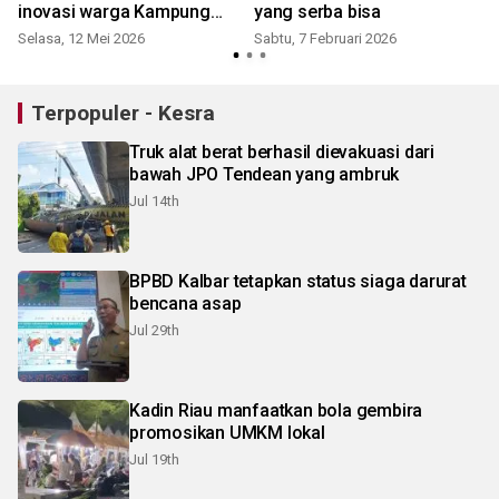
inovasi warga Kampung
yang serba bisa
Caping
Selasa, 12 Mei 2026
Sabtu, 7 Februari 2026
Terpopuler - Kesra
Truk alat berat berhasil dievakuasi dari
bawah JPO Tendean yang ambruk
Jul 14th
BPBD Kalbar tetapkan status siaga darurat
bencana asap
Jul 29th
Kadin Riau manfaatkan bola gembira
promosikan UMKM lokal
Jul 19th