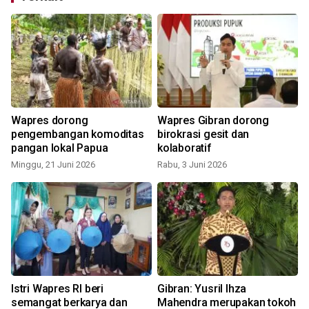
Wapres dorong
Wapres Gibran dorong
pengembangan komoditas
birokrasi gesit dan
pangan lokal Papua
kolaboratif
Minggu, 21 Juni 2026
Rabu, 3 Juni 2026
J
Istri Wapres RI beri
Gibran: Yusril Ihza
semangat berkarya dan
Mahendra merupakan tokoh