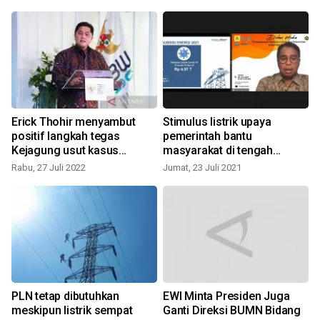
Erick Thohir menyambut
Stimulus listrik upaya
positif langkah tegas
pemerintah bantu
Kejagung usut kasus
masyarakat di tengah
korupsi BUMN
pandemi
Rabu, 27 Juli 2022
Jumat, 23 Juli 2021
h
PLN tetap dibutuhkan
EWI Minta Presiden Juga
g
meskipun listrik sempat
Ganti Direksi BUMN Bidang