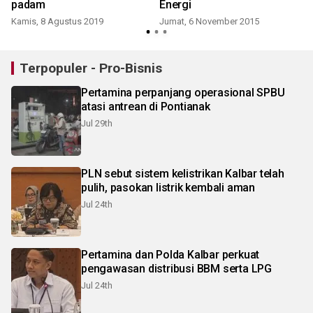
padam
Energi
Kamis, 8 Agustus 2019
Jumat, 6 November 2015
S
Terpopuler - Pro-Bisnis
Pertamina perpanjang operasional SPBU
atasi antrean di Pontianak
Jul 29th
PLN sebut sistem kelistrikan Kalbar telah
pulih, pasokan listrik kembali aman
Jul 24th
Pertamina dan Polda Kalbar perkuat
pengawasan distribusi BBM serta LPG
Jul 24th