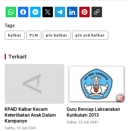
Tags:
kalbar
PLN
pln kalbar
pln uid kalbar
Terkait
KPAID Kalbar Kecam
Guru Bersiap Laksanakan
Keterlibatan Anak Dalam
Kurikulum 2013
Kampanye
Sabtu, 13 Juli 2041
S
Sabtu, 13 Juli 2041