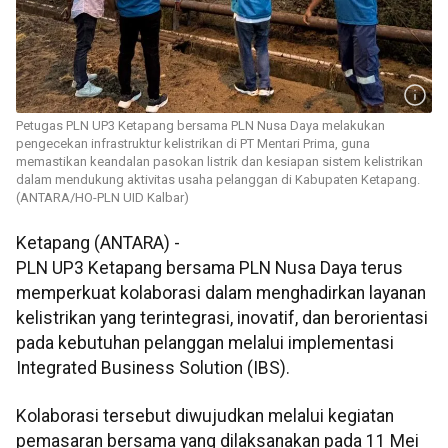
Petugas PLN UP3 Ketapang bersama PLN Nusa Daya melakukan
pengecekan infrastruktur kelistrikan di PT Mentari Prima, guna
memastikan keandalan pasokan listrik dan kesiapan sistem kelistrikan
dalam mendukung aktivitas usaha pelanggan di Kabupaten Ketapang.
(ANTARA/HO-PLN UID Kalbar)
Ketapang (ANTARA) -
PLN UP3 Ketapang bersama PLN Nusa Daya terus
memperkuat kolaborasi dalam menghadirkan layanan
kelistrikan yang terintegrasi, inovatif, dan berorientasi
pada kebutuhan pelanggan melalui implementasi
Integrated Business Solution (IBS).
Kolaborasi tersebut diwujudkan melalui kegiatan
pemasaran bersama yang dilaksanakan pada 11 Mei