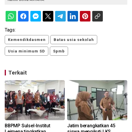
Tags:
Kemendikdasmen
Batas usia sekolah
Usia minimum SD
Spmb
Terkait
BBPMP Sulsel-Institut
Jatim berangkatkan 45
Leimena tingkatkan
siswa mengikuti LKS