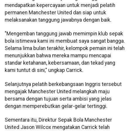
mendapatkan kepercayaan untuk menjadi pelatih
permanen Manchester United dan siap untuk
melaksanakan tanggung jawabnya dengan baik.
"Mengemban tanggung jawab memimpin klub sepak
bola istimewa kami ini membuat saya sangat bangga.
Selama lima bulan terakhir, kelompok pemain ini telah
menunjukkan bahwa mereka mampu mencapai
standar ketahanan, kebersamaan, dan tekad yang
kami tuntut di sini," ungkap Carrick.
Selanjutnya pelatih berkebangsaan Inggris tersebut
mengajak Manchester United melangkah maju
bersama dengan tujuan serta ambisi yang jelas
dengan memperebutkan gelar-gelar tertinggi.
Sementara itu, Direktur Sepak Bola Manchester
United Jason Wilcox mengatakan Carrick telah