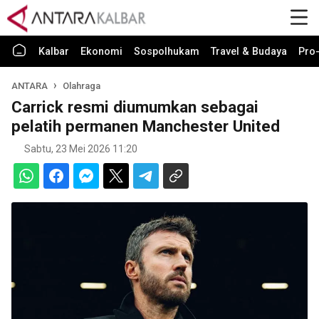
Kalbar
Ekonomi
Sospolhukam
Travel & Budaya
Pro-
ANTARA
Olahraga
Carrick resmi diumumkan sebagai
pelatih permanen Manchester United
Sabtu, 23 Mei 2026 11:20