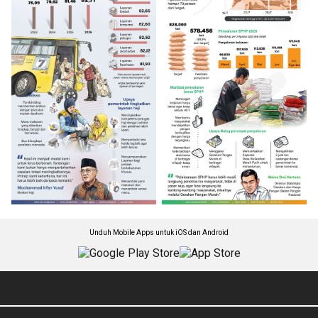
Unduh Mobile Apps untuk iOS dan Android