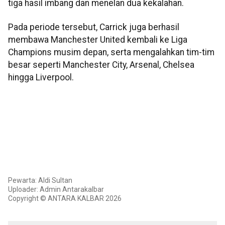
tiga hasil imbang dan menelan dua kekalahan.
Pada periode tersebut, Carrick juga berhasil
membawa Manchester United kembali ke Liga
Champions musim depan, serta mengalahkan tim-tim
besar seperti Manchester City, Arsenal, Chelsea
hingga Liverpool.
Pewarta: Aldi Sultan
Uploader: Admin Antarakalbar
Copyright © ANTARA KALBAR 2026