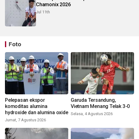
Chamonix 2026
Jul 11th
Foto
Pelepasan ekspor
Garuda Tersandung,
komoditas alumina
Vietnam Menang Telak 3-0
hydroxide dan alumina oxide
Selasa, 4 Agustus 2026
Jumat, 7 Agustus 2026