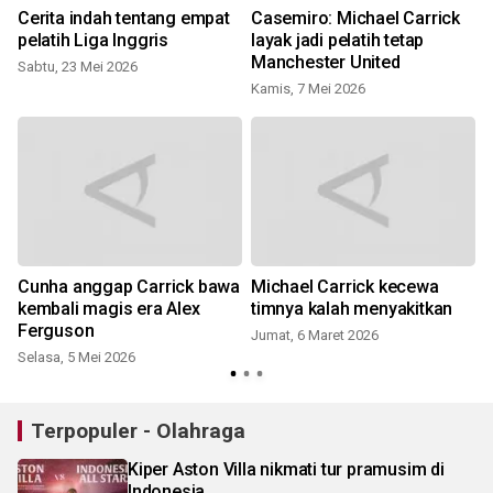
Cerita indah tentang empat
Casemiro: Michael Carrick
pelatih Liga Inggris
layak jadi pelatih tetap
Manchester United
Sabtu, 23 Mei 2026
Kamis, 7 Mei 2026
k
Cunha anggap Carrick bawa
Michael Carrick kecewa
kembali magis era Alex
timnya kalah menyakitkan
Ferguson
Jumat, 6 Maret 2026
Selasa, 5 Mei 2026
Terpopuler - Olahraga
Kiper Aston Villa nikmati tur pramusim di
Indonesia