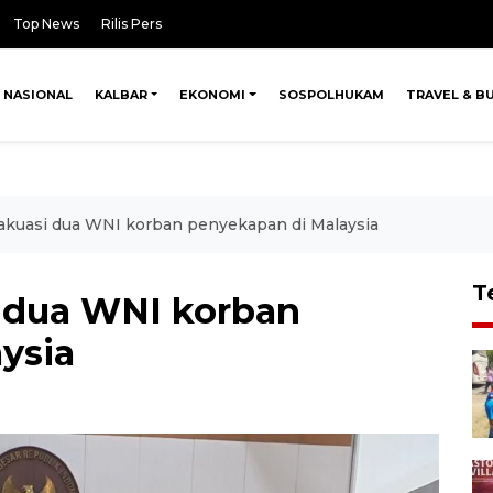
Top News
Rilis Pers
NASIONAL
KALBAR
EKONOMI
SOSPOLHUKAM
TRAVEL & B
akuasi dua WNI korban penyekapan di Malaysia
T
 dua WNI korban
ysia