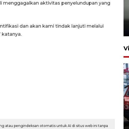
ali menggagalkan aktivitas penyelundupan yang
Karhutla Kalimantan Barat
terluas di Indonesia
entifikasi dan akan kami tindak lanjuti melalui
22 Juli 2026 10:51
” katanya.
V
Pontianak alokasikan
anggaran khusus anak
penderita kanker dan jantung
23 Juli 2026 19:17
g atau pengindeksan otomatis untuk AI di situs web ini tanpa