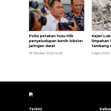
Polisi petakan hulu-hilir
Kejari Lu
penyeludupan benih lobster
limpahan 
jaringan darat
tambang d
18 Oktober 2024 14:05
6 April 2024 
Terkini
Kalba