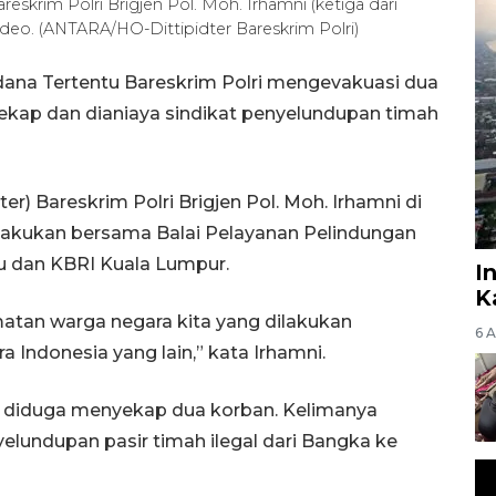
areskrim Polri Brigjen Pol. Moh. Irhamni (ketiga dari
deo. (ANTARA/HO-Dittipidter Bareskrim Polri)
idana Tertentu Bareskrim Polri mengevakuasi dua
ekap dan dianiaya sindikat penyelundupan timah
ter) Bareskrim Polri Brigjen Pol. Moh. Irhamni di
ilakukan bersama Balai Pelayanan Pelindungan
u dan KBRI Kuala Lumpur.
I
K
tan warga negara kita yang dilakukan
6 
ndonesia yang lain,” kata Irhamni.
ng diduga menyekap dua korban. Kelimanya
elundupan pasir timah ilegal dari Bangka ke