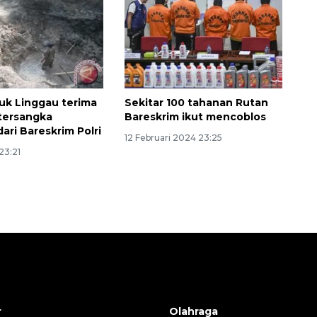
buk Linggau terima
Sekitar 100 tahanan Rutan
tersangka
Bareskrim ikut mencoblos
ari Bareskrim Polri
12 Februari 2024 23:25
23:21
r
Olahraga