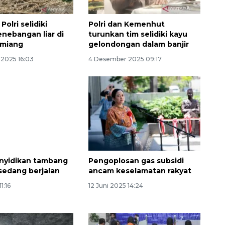
Polri selidiki
Polri dan Kemenhut
nebangan liar di
turunkan tim selidiki kayu
amiang
gelondongan dalam banjir
2025 16:03
4 Desember 2025 09:17
Ekspedisi Rupiah Berdaulat
2026 sambangi Papua
2026-08-06 13:15:00
nyidikan tambang
Pengoplosan gas subsidi
 sedang berjalan
ancam keselamatan rakyat
1:16
12 Juni 2025 14:24