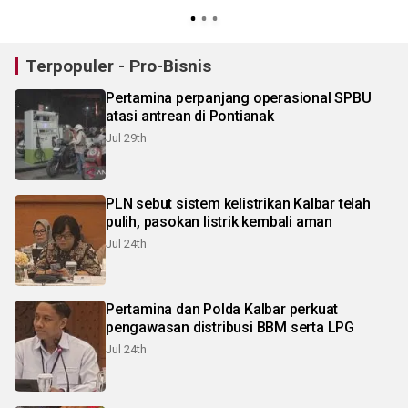
S
Terpopuler - Pro-Bisnis
Pertamina perpanjang operasional SPBU
atasi antrean di Pontianak
Jul 29th
PLN sebut sistem kelistrikan Kalbar telah
pulih, pasokan listrik kembali aman
Jul 24th
Pertamina dan Polda Kalbar perkuat
pengawasan distribusi BBM serta LPG
Jul 24th