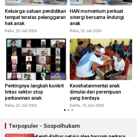
Keluarga-satuan pendidikan
HAN momentum perkuat
tempat teratas pelanggaran
sinergi bersama lindungi
hak anak
anak
Rabu, 22 Juli 2026
Rabu, 22 Juli 2026
R
Pentingnya langkah konkrit
Kesehatanmental anak
lintas sektor stop
dimulai dari perempuan
perkawinan anak
yang berdaya
Rabu, 22 Juli 2026
Sabtu, 13 Juni 2026
R
Terpopuler - Sospolhukam
Kejati-Kalbar setujui plea bargain perkara