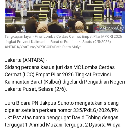
Tangkapan layar - Final Lomba Cerdas Cermat Empat Pilar MPR RI 2026
tingkat Provinsi Kalimantan Barat di Pontianak, Sabtu (9/5/2026).
ANTARA/YouTube/MPRGOID/Fath Putra Mulya
Jakarta (ANTARA) -
Sidang perdana kasus juri dan MC Lomba Cerdas
Cermat (LCC) Empat Pilar 2026 Tingkat Provinsi
Kalimantan Barat (Kalbar) digelar di Pengadilan Negeri
Jakarta Pusat, Selasa (2/6).
Juru Bicara PN Jakpus Sunoto mengatakan sidang
digelar setelah perkara nomor 335/Pdt.G/2026/PN
Jkt.Pst atas nama penggugat David Tobing dengan
tergugat 1 Ahmad Muzani, tergugat 2 Dyasita Widya