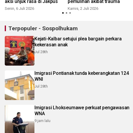
aksi unjuk rasa di Jakpus
pemulihan akibat trauma
K
Senin, 6 Juli 2026
Kamis, 2 Juli 2026
Terpopuler - Sospolhukam
Kejati-Kalbar setujui plea bargain perkara
kekerasan anak
Jul 28th
Imigrasi Pontianak tunda keberangkatan 124
WNI
Jul 28th
Imigrasi Lhokseumawe perkuat pengawasan
WNA
9 jam lalu