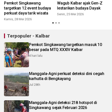
Pemkot Singkawang
Wagub Kalbar ajak Gen-Z
targetkan 12 event budaya
lestarikan budaya Dayak
l
perkuat daya tarik wisata
Senin, 25 Mei 2026
Kamis, 28 Mei 2026
S
Terpopuler - Kalbar
Pemkot Singkawang targetkan masuk 10
besar pada MTQ XXXIV Kalbar
4 hari lalu
Manggala-Agni perkuat deteksi dini cegah
karhutla di Bengkayang
Jul 28th
Manggala-Agni deteksi 218 hotspot di
Singkawang sejak Februari 2026