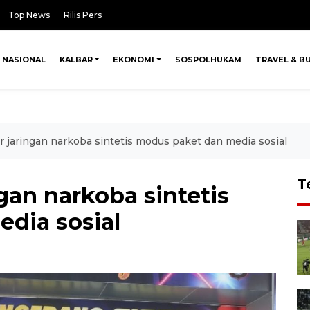
Top News
Rilis Pers
NASIONAL
KALBAR
EKONOMI
SOSPOLHUKAM
TRAVEL & B
r jaringan narkoba sintetis modus paket dan media sosial
T
gan narkoba sintetis
dia sosial