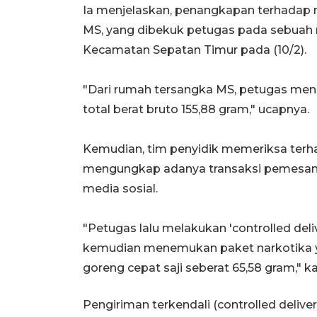
Ia menjelaskan, penangkapan terhadap m
MS, yang dibekuk petugas pada sebuah
Kecamatan Sepatan Timur pada (10/2).
"Dari rumah tersangka MS, petugas men
total berat bruto 155,88 gram," ucapnya.
Kemudian, tim penyidik memeriksa ter
mengungkap adanya transaksi pemesanan
media sosial.
"Petugas lalu melakukan 'controlled delive
kemudian menemukan paket narkotika 
goreng cepat saji seberat 65,58 gram," k
Pengiriman terkendali (controlled delive