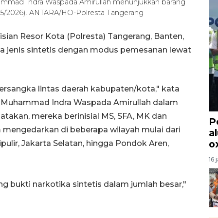
ammad Indra Waspada Amirullah menunjukkan barang
28/5/2026). ANTARA/HO-Polresta Tangerang
ian Resor Kota (Polresta) Tangerang, Banten,
 jenis sintetis dengan modus pemesanan lewat
ersangka lintas daerah kabupaten/kota," kata
i Muhammad Indra Waspada Amirullah dalam
atakan, mereka berinisial MS, SFA, MK dan
P
 mengedarkan di beberapa wilayah mulai dari
a
o
ulir, Jakarta Selatan, hingga Pondok Aren,
16 
bukti narkotika sintetis dalam jumlah besar,"