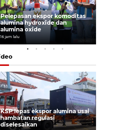
Pelepasan ekspor komoditas
alumina hydroxide dan
Garuda T
alumina oxide
Menang T
16 jam lalu
4 Agustus 202
ideo
KSP lepas ekspor alumina usai
Pelindo o
hambatan regulasi
ekspor-im
diselesaikan
kemas