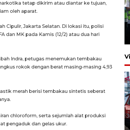
arkotika tetap dikirim atau diantar ke tujuan,
iam oleh aparat.
Kalbar siaga darurat karhutla
ipulir, Jakarta Selatan. Di lokasi itu, polisi
hingga November
SFA dan MK pada Kamis (12/2) atau dua hari
30 Juli 2026 09:29
V
ambah Indra, petugas menemukan tembakau
bungkus rokok dengan berat masing-masing 4,93
tik merah berisi tembakau sintetis seberat
anya.
Pontianak alokasikan
iran chloroform, serta sejumlah alat produksi
anggaran khusus anak
penderita kanker dan jantung
 alat pengaduk dan gelas ukur.