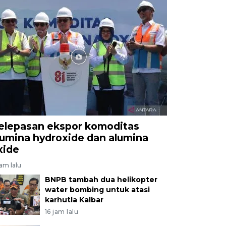
elepasan ekspor komoditas
lumina hydroxide dan alumina
xide
jam lalu
BNPB tambah dua helikopter
water bombing untuk atasi
karhutla Kalbar
16 jam lalu