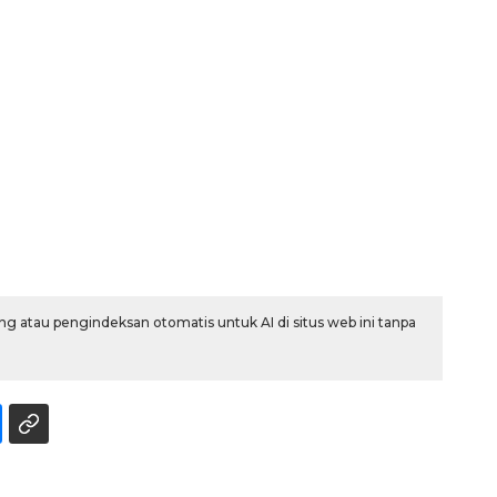
Awas penipuan berbasis AI
g atau pengindeksan otomatis untuk AI di situs web ini tanpa
2026-08-07 13:45:00