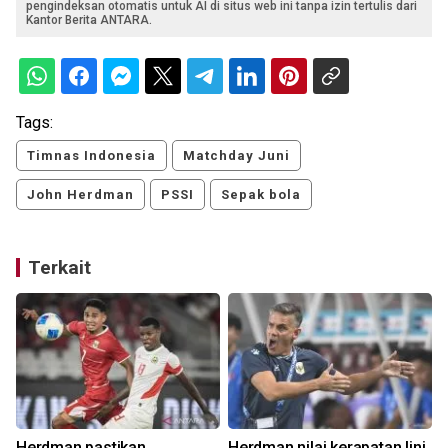
pengindeksan otomatis untuk AI di situs web ini tanpa izin tertulis dari
Kantor Berita ANTARA.
Tags:
Timnas Indonesia
Matchday Juni
John Herdman
PSSI
Sepak bola
Terkait
:
Herdman pastikan
Herdman nilai kerapatan lini