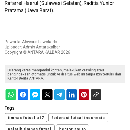
Rafarrel Haerul (Sulawesi Selatan), ​Raditia Yunior
Pratama (Jawa Barat).
Pewarta: Aloysius Lewokeda
Uploader: Admin Antarakalbar
Copyright © ANTARA KALBAR 2026
Dilarang keras mengambil konten, melakukan crawling atau
pengindeksan otomatis untuk AI di situs web ini tanpa izin tertulis dari
Kantor Berita ANTARA.
Tags:
timnas futsal u17
federasi futsal indonesia
pelatih timnas futsal
hector souto