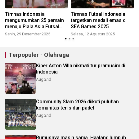
Timnas Indonesia
Timnas Futsal Indonesia
mengumumkan 25 pemain
targetkan medali emas di
menuju Piala Asia Futsal
SEA Games 2025
2026
Senin, 29 Desember 2025
Selasa, 12 Agustus 2025
S
Terpopuler - Olahraga
Kiper Aston Villa nikmati tur pramusim di
Indonesia
Aug 2nd
Community Slam 2026 diikuti puluhan
komunitas tenis dan padel
Aug 2nd
Rumusnya masih sama, Haaland lumpuh