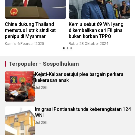
China dukung Thailand
Kemlu sebut 69 WNI yang
memutus listrik sindikat
dikembalikan dari Filipina
penipu di Myanmar
bukan korban TPPO
M
Kamis, 6 Februari 2025
Rabu, 23 Oktober 2024
Terpopuler - Sospolhukam
Kejati-Kalbar setujui plea bargain perkara
kekerasan anak
Jul 28th
Imigrasi Pontianak tunda keberangkatan 124
WNI
Jul 28th