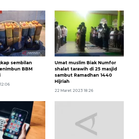
ngkap sembilan
Umat muslim Biak Numfor
penimbun BBM
shalat tarawih di 25 masjid
160 ribu sambungan baru
i
sambut Ramadhan 1440
jaringan gas 2026
Hijriah
 12:06
2026-08-07 18:00:00
22 Maret 2023 18:26