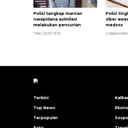
Polisi tangkap mantan
Polisi tin
narapidana asimilasi
siber awas
melakukan pencurian
medsos
1 Mei 2020 13:51
2 September
Terkini
Kalba
Top News
Ekon
Terpopuler
Sosp
Foto
Trave