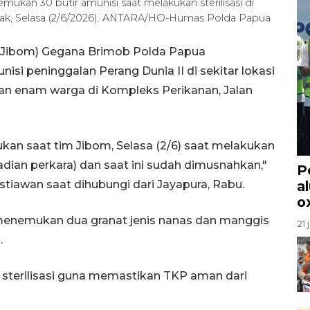
an 30 butir amunisi saat melakukan sterilisasi di
ak, Selasa (2/6/2026). ANTARA/HO-Humas Polda Papua
 (Jibom) Gegana Brimob Polda Papua
si peninggalan Perang Dunia II di sekitar lokasi
n enam warga di Kompleks Perikanan, Jalan
ukan saat tim Jibom, Selasa (2/6) saat melakukan
dian perkara) dan saat ini sudah dimusnahkan,"
P
tiawan saat dihubungi dari Jayapura, Rabu.
a
o
 menemukan dua granat jenis nanas dan manggis
21 
.
n sterilisasi guna memastikan TKP aman dari