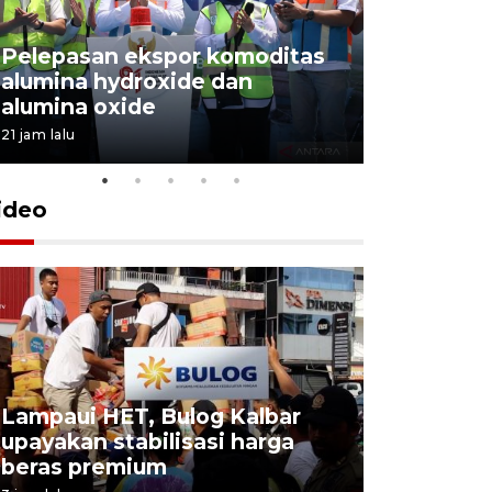
Pelepasan ekspor komoditas
alumina hydroxide dan
Garuda T
alumina oxide
Menang T
21 jam lalu
4 Agustus 202
ideo
Lampaui HET, Bulog Kalbar
KSP lepas
upayakan stabilisasi harga
hambatan
beras premium
diselesai