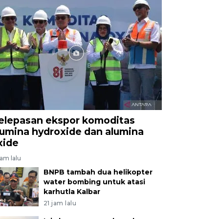
elepasan ekspor komoditas
lumina hydroxide dan alumina
xide
jam lalu
BNPB tambah dua helikopter
water bombing untuk atasi
karhutla Kalbar
21 jam lalu