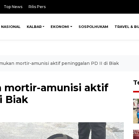
Top News
Rilis Pers
NASIONAL
KALBAR
EKONOMI
SOSPOLHUKAM
TRAVEL & B
ukan mortir-amunisi aktif peninggalan PD II di Biak
T
mortir-amunisi aktif
i Biak