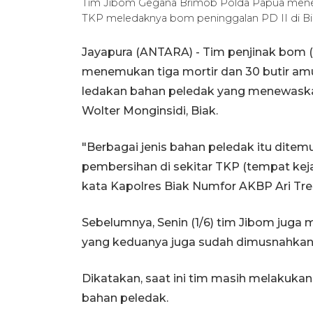
Tim Jibom Gegana Brimob Polda Papua menemuk
TKP meledaknya bom peninggalan PD II di Bi
Jayapura (ANTARA) - Tim penjinak bom
menemukan tiga mortir dan 30 butir amuni
ledakan bahan peledak yang menewaska
Wolter Monginsidi, Biak.
"Berbagai jenis bahan peledak itu ditem
pembersihan di sekitar TKP (tempat keja
kata Kapolres Biak Numfor AKBP Ari Tres
Sebelumnya, Senin (1/6) tim Jibom juga
yang keduanya juga sudah dimusnahkan
Dikatakan, saat ini tim masih melakuka
bahan peledak.