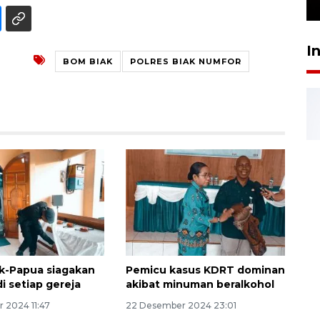
24 Juli 2026 16:30
I
BOM BIAK
POLRES BIAK NUMFOR
ak-Papua siagakan
Pemicu kasus KDRT dominan
i setiap gereja
akibat minuman beralkohol
 2024 11:47
22 Desember 2024 23:01