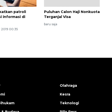
gkatkan patroli
Puluhan Calon Haji Nonkuota
i informasi di
Terganjal Visa
baru saja
 2019 00:35
r
Olahraga
omi
Kesra
olhukam
Teknologi
l & Budaya
Rilis Pers