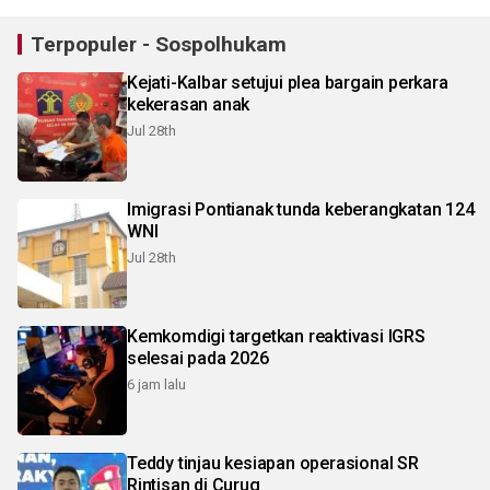
Terpopuler - Sospolhukam
Kejati-Kalbar setujui plea bargain perkara
kekerasan anak
Jul 28th
Imigrasi Pontianak tunda keberangkatan 124
WNI
Jul 28th
Kemkomdigi targetkan reaktivasi IGRS
selesai pada 2026
6 jam lalu
Teddy tinjau kesiapan operasional SR
Rintisan di Curug