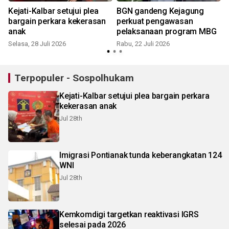
Kejati-Kalbar setujui plea
BGN gandeng Kejagung
bargain perkara kekerasan
perkuat pengawasan
anak
pelaksanaan program MBG
Selasa, 28 Juli 2026
Rabu, 22 Juli 2026
R
Terpopuler - Sospolhukam
Kejati-Kalbar setujui plea bargain perkara
kekerasan anak
Jul 28th
Imigrasi Pontianak tunda keberangkatan 124
WNI
Jul 28th
Kemkomdigi targetkan reaktivasi IGRS
selesai pada 2026