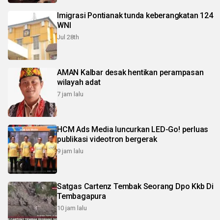
Imigrasi Pontianak tunda keberangkatan 124
WNI
Jul 28th
AMAN Kalbar desak hentikan perampasan
wilayah adat
7 jam lalu
HCM Ads Media luncurkan LED-Go! perluas
publikasi videotron bergerak
9 jam lalu
Satgas Cartenz Tembak Seorang Dpo Kkb Di
Tembagapura
10 jam lalu