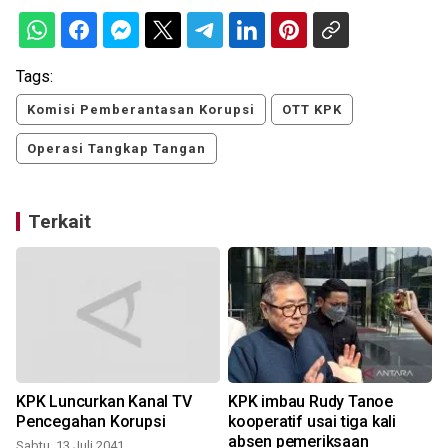
Tags:
Komisi Pemberantasan Korupsi
OTT KPK
Operasi Tangkap Tangan
Terkait
KPK Luncurkan Kanal TV
KPK imbau Rudy Tanoe
Pencegahan Korupsi
kooperatif usai tiga kali
K
absen pemeriksaan
Sabtu, 13 Juli 2041