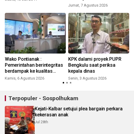
Jumat, 7 Agustus 2026
K
Wako Pontianak :
KPK dalami proyek PUPR
Pemerintahan berintegritas
Bengkulu saat periksa
berdampak ke kualitas
kepala dinas
pelayanan warga
Kamis, 6 Agustus 2026
Senin, 3 Agustus 2026
M
Terpopuler - Sospolhukam
Kejati-Kalbar setujui plea bargain perkara
kekerasan anak
Jul 28th