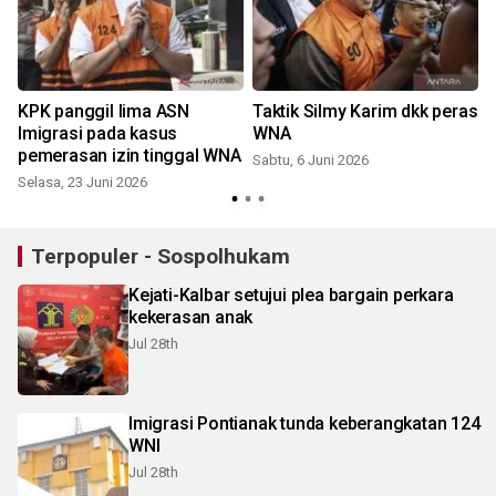
KPK panggil lima ASN
Taktik Silmy Karim dkk peras
Imigrasi pada kasus
WNA
pemerasan izin tinggal WNA
Sabtu, 6 Juni 2026
Selasa, 23 Juni 2026
R
Terpopuler - Sospolhukam
Kejati-Kalbar setujui plea bargain perkara
kekerasan anak
Jul 28th
Imigrasi Pontianak tunda keberangkatan 124
WNI
Jul 28th