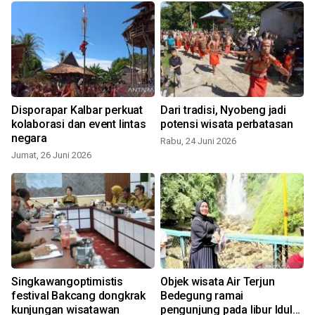
Disporapar Kalbar perkuat
Dari tradisi, Nyobeng jadi
kolaborasi dan event lintas
potensi wisata perbatasan
negara
Rabu, 24 Juni 2026
S
Jumat, 26 Juni 2026
Singkawangoptimistis
Objek wisata Air Terjun
festival Bakcang dongkrak
Bedegung ramai
kunjungan wisatawan
pengunjung pada libur Idul