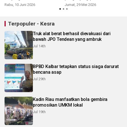
Adha
Rabu, 10 Juni 2026
Jumat, 29 Mei 2026
S
Terpopuler - Kesra
Truk alat berat berhasil dievakuasi dari
bawah JPO Tendean yang ambruk
Jul 14th
BPBD Kalbar tetapkan status siaga darurat
bencana asap
Jul 29th
Kadin Riau manfaatkan bola gembira
promosikan UMKM lokal
Jul 19th