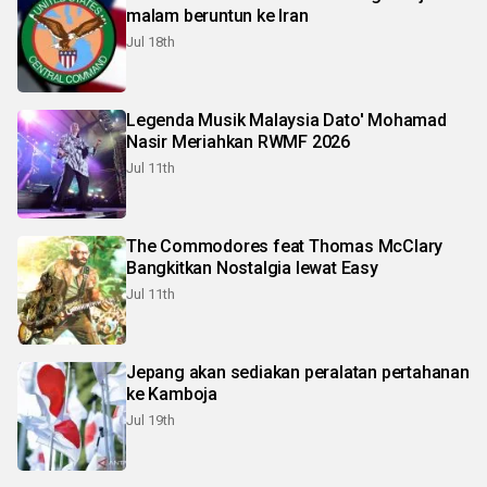
malam beruntun ke Iran
Jul 18th
Legenda Musik Malaysia Dato' Mohamad
Nasir Meriahkan RWMF 2026
Jul 11th
The Commodores feat Thomas McClary
Bangkitkan Nostalgia lewat Easy
Jul 11th
Jepang akan sediakan peralatan pertahanan
ke Kamboja
Jul 19th