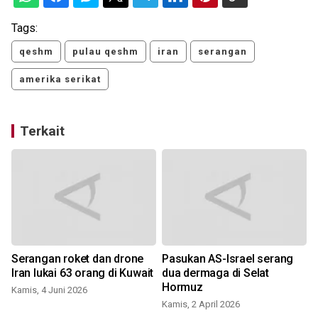
Tags:
qeshm
pulau qeshm
iran
serangan
amerika serikat
Terkait
Serangan roket dan drone
Pasukan AS-Israel serang
Iran lukai 63 orang di Kuwait
dua dermaga di Selat
Hormuz
Kamis, 4 Juni 2026
Kamis, 2 April 2026
K