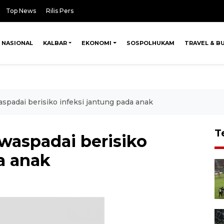
Top News
Rilis Pers
NASIONAL
KALBAR
EKONOMI
SOSPOLHUKAM
TRAVEL & B
aspadai berisiko infeksi jantung pada anak
T
iwaspadai berisiko
a anak