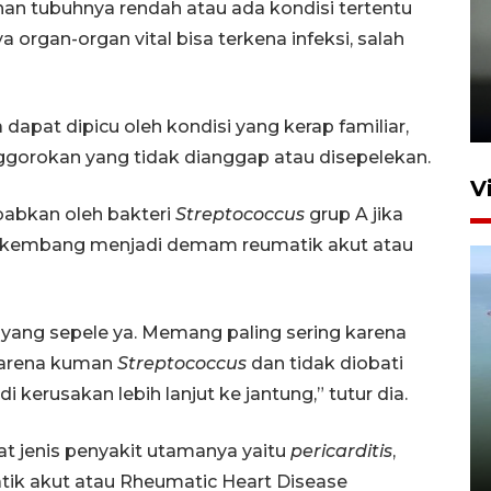
an tubuhnya rendah atau ada kondisi tertentu
ya organ-organ vital bisa terkena infeksi, salah
Karhutla Kalimantan Barat
terluas di Indonesia
22 Juli 2026 10:51
 dapat dipicu oleh kondisi yang kerap familiar,
nggorokan yang tidak dianggap atau disepelekan.
V
babkan oleh bakteri
Streptococcus
grup A jika
berkembang menjadi demam reumatik akut atau
yang sepele ya. Memang paling sering karena
 karena kuman
Streptococcus
dan tidak diobati
Optimalkan aset negara,
i kerusakan lebih lanjut ke jantung,” tutur dia.
Bulog luncurkan kawasan
bisnis di Pontianak
at jenis penyakit utamanya yaitu
pericarditis
,
22 Juli 2026 17:09
ik akut atau Rheumatic Heart Disease