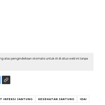
Vaksin HPV untuk siswa laki-
laki
g atau pengindeksan otomatis untuk AI di situs web ini tanpa
2026-08-06 06:30:00
T INFEKSI JANTUNG
KESEHATAN JANTUNG
IDAI