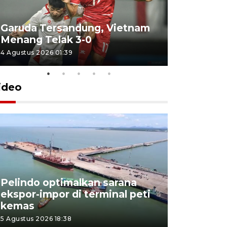
Garuda Tersandung, Vietnam
Karhutla 
Menang Telak 3-0
sekolah d
4 Agustus 2026 01:39
2 Agustus 202
ideo
Pelindo optimalkan sarana
Kesbangp
ekspor-impor di terminal peti
antisipasi
kemas
karhutla
5 Agustus 2026 18:38
3 Agustus 202