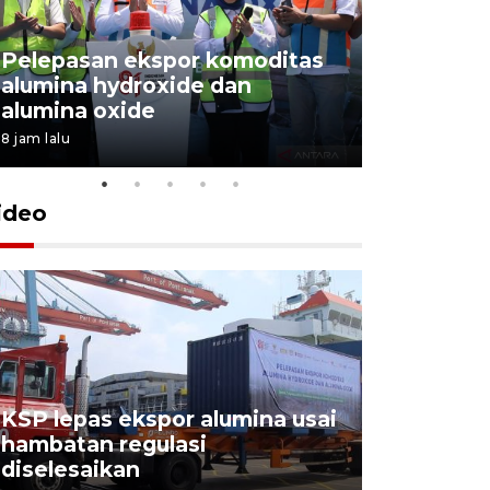
Pelepasan ekspor komoditas
alumina hydroxide dan
Garuda T
alumina oxide
Menang T
8 jam lalu
4 Agustus 202
ideo
KSP lepas ekspor alumina usai
Pelindo o
hambatan regulasi
ekspor-im
diselesaikan
kemas