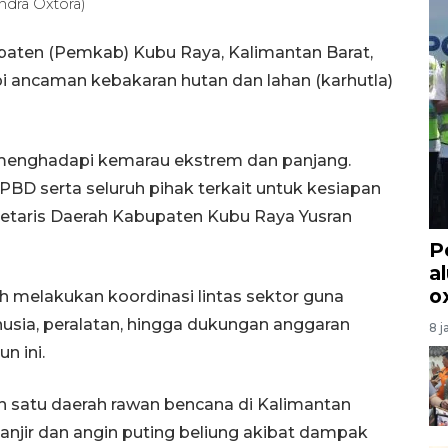
dra Oxtora)
aten (Pemkab) Kubu Raya, Kalimantan Barat,
ancaman kebakaran hutan dan lahan (karhutla)
 menghadapi kemarau ekstrem dan panjang.
PBD serta seluruh pihak terkait untuk kesiapan
retaris Daerah Kabupaten Kubu Raya Yusran
P
a
o
 melakukan koordinasi lintas sektor guna
sia, peralatan, hingga dukungan anggaran
8 j
n ini.
 satu daerah rawan bencana di Kalimantan
 banjir dan angin puting beliung akibat dampak