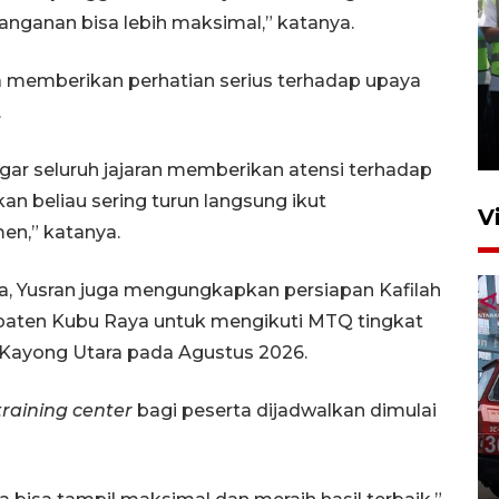
nganan bisa lebih maksimal,” katanya.
 memberikan perhatian serius terhadap upaya
Kalbar siaga darurat karhutla
hingga November
.
30 Juli 2026 09:29
gar seluruh jajaran memberikan atensi terhadap
n beliau sering turun langsung ikut
V
n,” katanya.
a, Yusran juga mengungkapkan persiapan Kafilah
paten Kubu Raya untuk mengikuti MTQ tingkat
 Kayong Utara pada Agustus 2026.
training center
bagi peserta dijadwalkan dimulai
Pontianak alokasikan
anggaran khusus anak
penderita kanker dan jantung