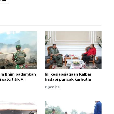
Ekonomi triwulan II-2026
tumbuh 5,29 persen
ra Enim padamkan
Ini kesiapsiagaan Kalbar
2026-08-06 18:45:00
 satu titik Air
hadapi puncak karhutla
15 jam lalu