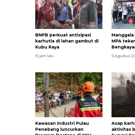
BNPB perkuat antisipasi
Manggala 
karhutla di lahan gambut di
MPA tekan 
Kubu Raya
Bengkaya
15 jam lalu
6 Agustus 20
Kawasan Industri Pulau
Asap karh
Penebang luncurkan
aktivitas 