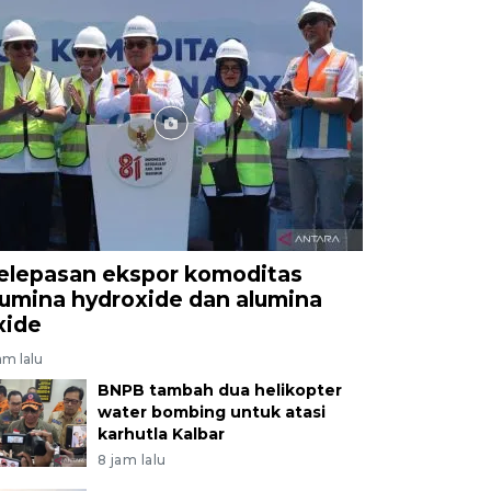
elepasan ekspor komoditas
lumina hydroxide dan alumina
xide
am lalu
BNPB tambah dua helikopter
water bombing untuk atasi
karhutla Kalbar
8 jam lalu