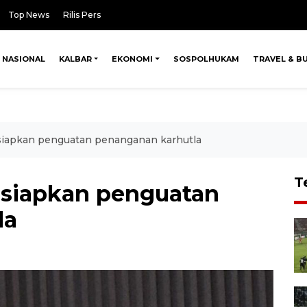
Top News
Rilis Pers
NASIONAL
KALBAR
EKONOMI
SOSPOLHUKAM
TRAVEL & B
iapkan penguatan penanganan karhutla
T
siapkan penguatan
la