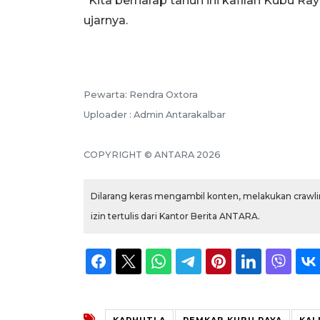
“Kita berharap tahun ini kafilah Kubu Ra
ujarnya.
Pewarta: Rendra Oxtora
Uploader : Admin Antarakalbar
COPYRIGHT © ANTARA 2026
Dilarang keras mengambil konten, melakukan crawlin
izin tertulis dari Kantor Berita ANTARA.
KARHUTLA
PEMKAB KUBU RAYA
KAL