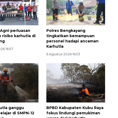
Agni perluasan
Polres Bengkayang
risiko karhutla di
tingkatkan kemampuan
ng
personel hadapi ancaman
Karhutla
26 16:57
6 Agustus 2026 16:53
utla ganggu
BPBD Kabupaten Kubu Raya
belajar di SMPN-12
fokus lindungi pemukiman