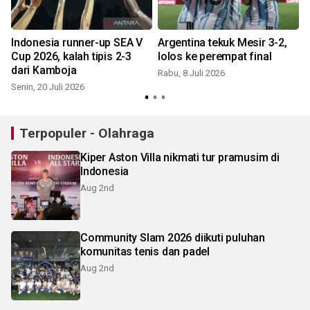
Indonesia runner-up SEA V
Argentina tekuk Mesir 3-2,
a
Cup 2026, kalah tipis 2-3
lolos ke perempat final
dari Kamboja
Rabu, 8 Juli 2026
Senin, 20 Juli 2026
S
Terpopuler - Olahraga
Kiper Aston Villa nikmati tur pramusim di
Indonesia
Aug 2nd
Community Slam 2026 diikuti puluhan
komunitas tenis dan padel
Aug 2nd