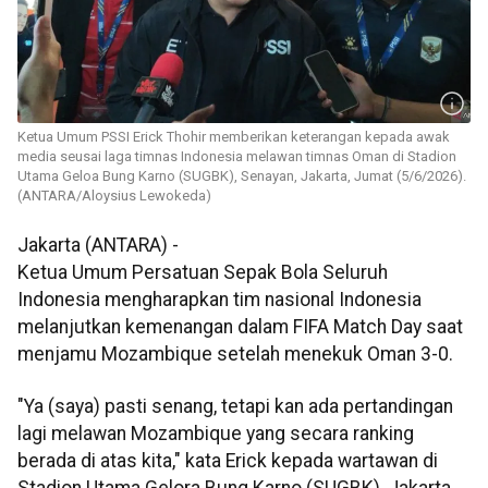
Ketua Umum PSSI Erick Thohir memberikan keterangan kepada awak
media seusai laga timnas Indonesia melawan timnas Oman di Stadion
Utama Geloa Bung Karno (SUGBK), Senayan, Jakarta, Jumat (5/6/2026).
(ANTARA/Aloysius Lewokeda)
Jakarta (ANTARA) -
Ketua Umum Persatuan Sepak Bola Seluruh
Indonesia mengharapkan tim nasional Indonesia
melanjutkan kemenangan dalam FIFA Match Day saat
menjamu Mozambique setelah menekuk Oman 3-0.
"Ya (saya) pasti senang, tetapi kan ada pertandingan
lagi melawan Mozambique yang secara ranking
berada di atas kita," kata Erick kepada wartawan di
Stadion Utama Gelora Bung Karno (SUGBK), Jakarta,