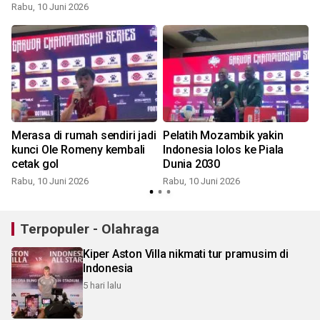
Rabu, 10 Juni 2026
R
Merasa di rumah sendiri jadi
Pelatih Mozambik yakin
kunci Ole Romeny kembali
Indonesia lolos ke Piala
S
cetak gol
Dunia 2030
Rabu, 10 Juni 2026
Rabu, 10 Juni 2026
Terpopuler - Olahraga
Kiper Aston Villa nikmati tur pramusim di
Indonesia
5 hari lalu