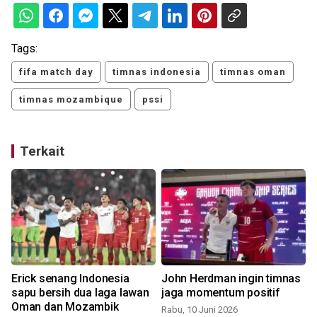
Tags:
fifa match day
timnas indonesia
timnas oman
timnas mozambique
pssi
Terkait
Erick senang Indonesia
John Herdman ingin timnas
sapu bersih dua laga lawan
jaga momentum positif
Oman dan Mozambik
Rabu, 10 Juni 2026