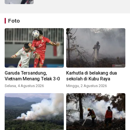
Foto
Garuda Tersandung,
Karhutla di belakang dua
Vietnam Menang Telak 3-0
sekolah di Kubu Raya
Selasa, 4 Agustus 2026
Minggu, 2 Agustus 2026