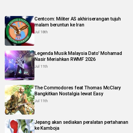
Centcom: Militer AS akhiriserangan tujuh
malam beruntun ke Iran
Jul 18th
Legenda Musik Malaysia Dato' Mohamad
Nasir Meriahkan RWMF 2026
Jul 11th
The Commodores feat Thomas McClary
Bangkitkan Nostalgia lewat Easy
Jul 11th
Jepang akan sediakan peralatan pertahanan
ke Kamboja