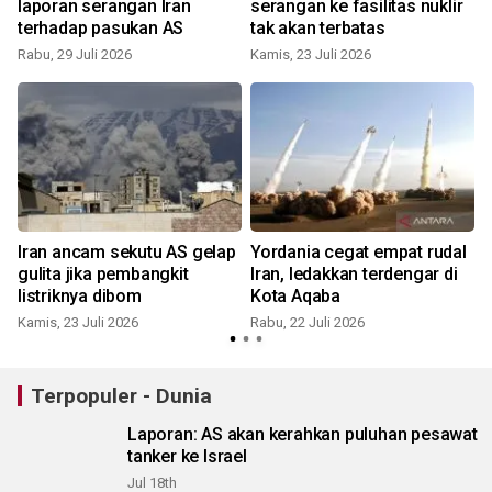
laporan serangan Iran
serangan ke fasilitas nuklir
terhadap pasukan AS
tak akan terbatas
Rabu, 29 Juli 2026
Kamis, 23 Juli 2026
R
Iran ancam sekutu AS gelap
Yordania cegat empat rudal
gulita jika pembangkit
Iran, ledakkan terdengar di
listriknya dibom
Kota Aqaba
Kamis, 23 Juli 2026
Rabu, 22 Juli 2026
M
Terpopuler - Dunia
Laporan: AS akan kerahkan puluhan pesawat
tanker ke Israel
Jul 18th