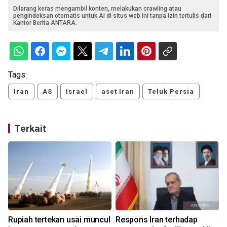
Dilarang keras mengambil konten, melakukan crawling atau
pengindeksan otomatis untuk AI di situs web ini tanpa izin tertulis dari
Kantor Berita ANTARA.
Tags:
Iran
AS
Israel
aset Iran
Teluk Persia
Terkait
Rupiah tertekan usai muncul
Respons Iran terhadap