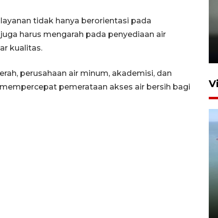
 layanan tidak hanya berorientasi pada
Karhutla Kalimantan Barat
i juga harus mengarah pada penyediaan air
terluas di Indonesia
 kualitas.
22 Juli 2026 10:51
aerah, perusahaan air minum, akademisi, dan
V
mempercepat pemerataan akses air bersih bagi
Optimalkan aset negara,
Bulog luncurkan kawasan
bisnis di Pontianak
22 Juli 2026 17:09