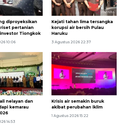
g diproyeksikan
Kejati tahan lima tersangka
 riset pertanian
korupsi air bersih Pulau
investor Tiongkok
Haruku
026 10:06
3 Agustus 2026 22:37
Memberantas kejahatan
jalanan Jakarta
2026-08-05 18:00:00
li nelayan dan
Krisis air semakin buruk
dapi kemarau
akibat perubahan iklim
2026
1 Agustus 2026 15:22
026 14:53