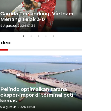
Garuda Tersandung, Vietnam
Karhutla 
Menang Telak 3-0
sekolah d
4 Agustus 2026 01:39
2 Agustus 202
ideo
Pelindo optimalkan sarana
Kesbangp
ekspor-impor di terminal peti
antisipasi
kemas
karhutla
5 Agustus 2026 18:38
3 Agustus 202