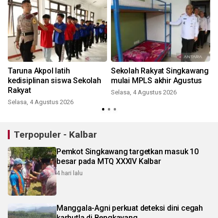
Taruna Akpol latih
Sekolah Rakyat Singkawang
kedisiplinan siswa Sekolah
mulai MPLS akhir Agustus
Rakyat
Selasa, 4 Agustus 2026
Selasa, 4 Agustus 2026
R
Terpopuler - Kalbar
Pemkot Singkawang targetkan masuk 10
besar pada MTQ XXXIV Kalbar
4 hari lalu
Manggala-Agni perkuat deteksi dini cegah
karhutla di Bengkayang