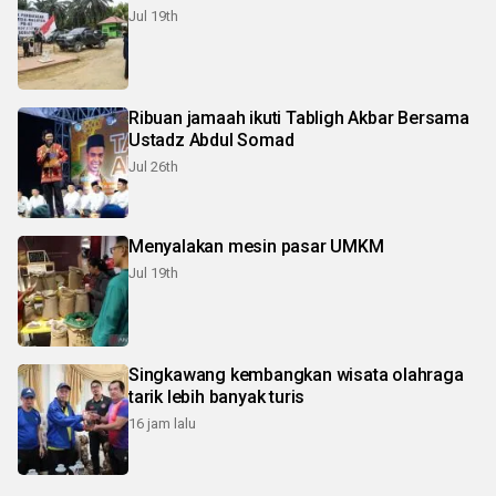
Jul 19th
Ribuan jamaah ikuti Tabligh Akbar Bersama
Ustadz Abdul Somad
Jul 26th
Menyalakan mesin pasar UMKM
Jul 19th
Singkawang kembangkan wisata olahraga
tarik lebih banyak turis
16 jam lalu