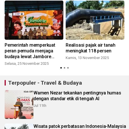
Pemerintah memperkuat
Realisasi pajak air tanah
peran pemuda menjaga
meningkat 118 persen
budaya lewat Jambore
Kamis, 13 November 2025
Pemuda Adat
Selasa, 25 November 2025
S
Terpopuler - Travel & Budaya
Wamen Nezar tekankan pentingnya humas
dengan standar etik di tengah AI
Jul 11th
Wisata patok perbatasan Indonesia-Malaysia