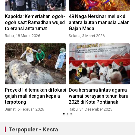
Kapolda: Kemeriahan ogoh-
49 Naga Nersinar meliuk di
ogoh saat Ramadhan wujud
antara lautan manusia Jalan
toleransi antarumat
Gajah Mada
Rabu, 18 Maret 2026
Selasa, 3 Maret 2026
n
Proyektil ditemukan di lokasi
Doa bersama lintas agama
V
gajah mati dengan kepala
warnai perayaan tahun baru
terpotong
2026 di Kota Pontianak
Jumat, 6 Februari 2026
Rabu, 31 Desember 2025
Terpopuler - Kesra