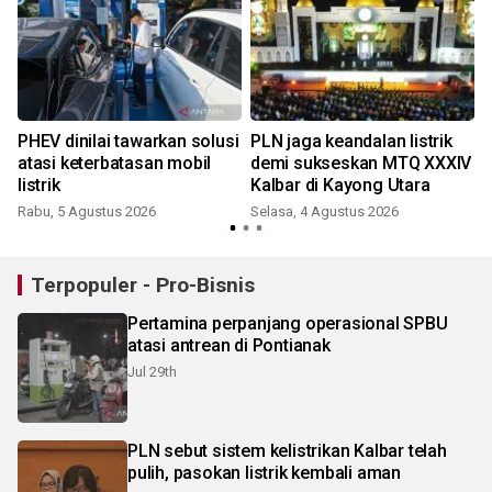
PHEV dinilai tawarkan solusi
PLN jaga keandalan listrik
atasi keterbatasan mobil
demi sukseskan MTQ XXXIV
listrik
Kalbar di Kayong Utara
Rabu, 5 Agustus 2026
Selasa, 4 Agustus 2026
R
Terpopuler - Pro-Bisnis
Pertamina perpanjang operasional SPBU
atasi antrean di Pontianak
Jul 29th
PLN sebut sistem kelistrikan Kalbar telah
pulih, pasokan listrik kembali aman