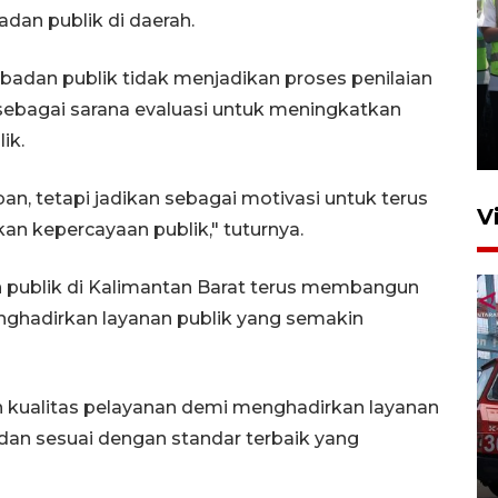
adan publik di daerah.
 badan publik tidak menjadikan proses penilaian
Kalbar siaga darurat karhutla
 sebagai sarana evaluasi untuk meningkatkan
hingga November
lik.
30 Juli 2026 09:29
ban, tetapi jadikan sebagai motivasi untuk terus
V
n kepercayaan publik," tuturnya.
n publik di Kalimantan Barat terus membangun
ghadirkan layanan publik yang semakin
n kualitas pelayanan demi menghadirkan layanan
Pontianak alokasikan
, dan sesuai dengan standar terbaik yang
anggaran khusus anak
penderita kanker dan jantung