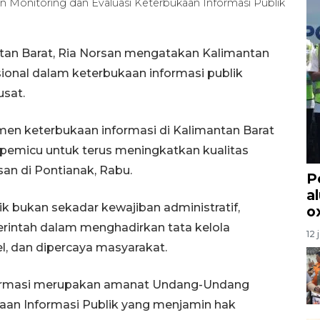
 Monitoring dan Evaluasi Keterbukaan Informasi Publik
tan Barat, Ria Norsan mengatakan Kalimantan
asional dalam keterbukaan informasi publik
usat.
tmen keterbukaan informasi di Kalimantan Barat
i pemicu untuk terus meningkatkan kualitas
rsan di Pontianak, Rabu.
P
a
ik bukan sekadar kewajiban administratif,
o
intah dalam menghadirkan tata kelola
12 
l, dan dipercaya masyarakat.
ormasi merupakan amanat Undang-Undang
an Informasi Publik yang menjamin hak