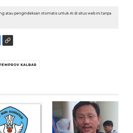
g atau pengindeksan otomatis untuk AI di situs web ini tanpa
PEMPROV KALBAR
Awas penipuan berbasis AI
2026-08-07 13:45:00