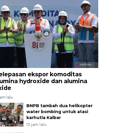
elepasan ekspor komoditas
lumina hydroxide dan alumina
xide
jam lalu
BNPB tambah dua helikopter
water bombing untuk atasi
karhutla Kalbar
13 jam lalu