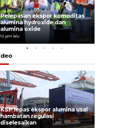
Pelepasan ekspor komoditas
alumina hydroxide dan
Garuda T
alumina oxide
Menang T
12 jam lalu
4 Agustus 202
ideo
KSP lepas ekspor alumina usai
Pelindo o
hambatan regulasi
ekspor-im
diselesaikan
kemas