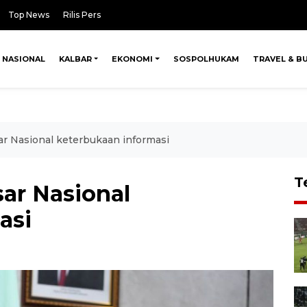
Top News
Rilis Pers
NASIONAL
KALBAR
EKONOMI
SOSPOLHUKAM
TRAVEL & B
ar Nasional keterbukaan informasi
T
ar Nasional
asi