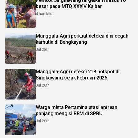
Pemkot Singkawang targetkan masuk 10
besar pada MTQ XXXIV Kalbar
4 hari lalu
Manggala-Agni perkuat deteksi dini cegah
karhutla di Bengkayang
Jul 28th
Manggala-Agni deteksi 218 hotspot di
Singkawang sejak Februari 2026
Jul 28th
Warga minta Pertamina atasi antrean
panjang mengisi BBM di SPBU
Jul 28th