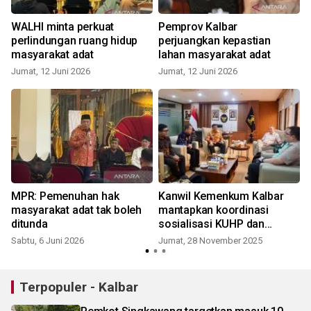
WALHI minta perkuat
Pemprov Kalbar
perlindungan ruang hidup
perjuangkan kepastian
masyarakat adat
lahan masyarakat adat
Jumat, 12 Juni 2026
Jumat, 12 Juni 2026
MPR: Pemenuhan hak
Kanwil Kemenkum Kalbar
masyarakat adat tak boleh
mantapkan koordinasi
ditunda
sosialisasi KUHP dan
Posbankumdes bersama
Sabtu, 6 Juni 2026
Jumat, 28 November 2025
S
Wamenkum RI
Terpopuler - Kalbar