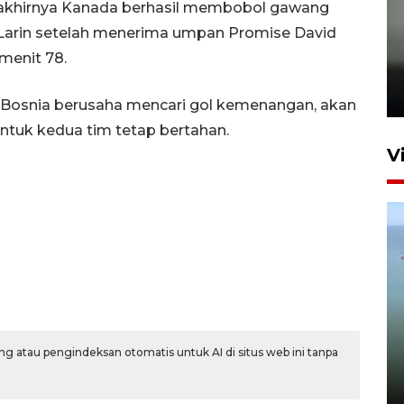
, akhirnya Kanada berhasil membobol gawang
e Larin setelah menerima umpan Promise David
Karhutla Kalimantan Barat
menit 78.
terluas di Indonesia
22 Juli 2026 10:51
n Bosnia berusaha mencari gol kemenangan, akan
 untuk kedua tim tetap bertahan.
V
Optimalkan aset negara,
Bulog luncurkan kawasan
g atau pengindeksan otomatis untuk AI di situs web ini tanpa
bisnis di Pontianak
22 Juli 2026 17:09