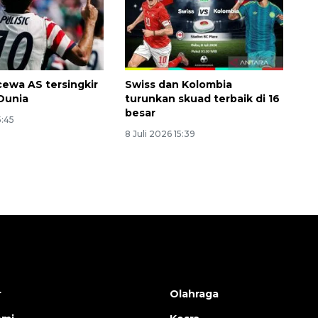
cewa AS tersingkir
Swiss dan Kolombia
 Dunia
turunkan skuad terbaik di 16
besar
5:45
8 Juli 2026 15:39
r
Olahraga