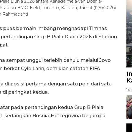
 B Piala Dunia 2026 antara Kanada melawan Bosnia-
Stadion BMO Field, Toronto, Kanada, Jumat (12/6/2026)
n Rahmadanti
us puas bermain imbang menghadapi Timnas
pertandingan Grup B Piala Dunia 2026 di Stadion
pat.
na sempat unggul terlebih dahulu melalui Jovo
 berkat Cyle Larin, demikian catatan FIFA.
I
K
 di posisi pertama dengan satu poin dari satu
14 
 di peringkat kedua.
tar pada pertandingan kedua Grup B Piala
at, sedangkan Bosnia-Herzegovina berjumpa