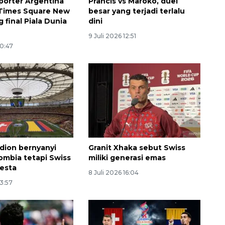
porter Argentina
Prancis vs Maroko, duel
 Times Square New
besar yang terjadi terlalu
g final Piala Dunia
dini
9 Juli 2026 12:51
10:47
Memberantas kejahatan
jalanan Jakarta
2026-08-05 18:00:00
adion bernyanyi
Granit Xhaka sebut Swiss
ombia tetapi Swiss
miliki generasi emas
esta
8 Juli 2026 16:04
23:57