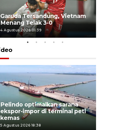
Garuda Tersandung, Vietnam
Karhutla 
Menang Telak 3-0
sekolah d
4 Agustus 2026 01:39
2 Agustus 202
ideo
Pelindo optimalkan sarana
Kesbangp
ekspor-impor di terminal peti
antisipasi
kemas
karhutla
5 Agustus 2026 18:38
3 Agustus 202