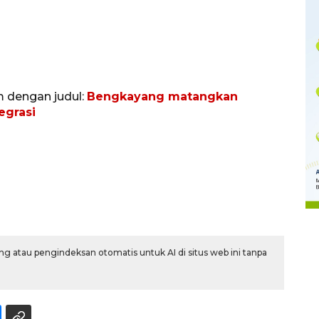
m dengan judul:
Bengkayang matangkan
egrasi
Memberantas kejahatan
jalanan Jakarta
2026-08-05 18:00:00
g atau pengindeksan otomatis untuk AI di situs web ini tanpa