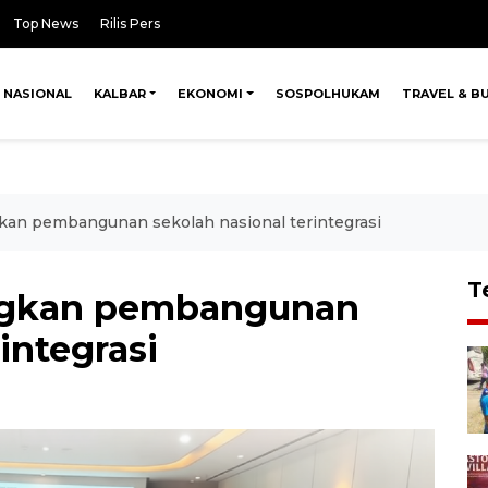
Top News
Rilis Pers
NASIONAL
KALBAR
EKONOMI
SOSPOLHUKAM
TRAVEL & B
an pembangunan sekolah nasional terintegrasi
T
gkan pembangunan
integrasi