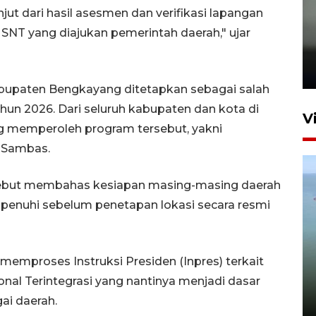
jut dari hasil asesmen dan verifikasi lapangan
SNT yang diajukan pemerintah daerah," ujar
Karhutla Kalimantan Barat
terluas di Indonesia
22 Juli 2026 10:51
abupaten Bengkayang ditetapkan sebagai salah
ahun 2026. Dari seluruh kabupaten dan kota di
V
ng memperoleh program tersebut, yakni
 Sambas.
rsebut membahas kesiapan masing-masing daerah
dipenuhi sebelum penetapan lokasi secara resmi
Optimalkan aset negara,
 memproses Instruksi Presiden (Inpres) terkait
Bulog luncurkan kawasan
al Terintegrasi yang nantinya menjadi dasar
bisnis di Pontianak
ai daerah.
22 Juli 2026 17:09