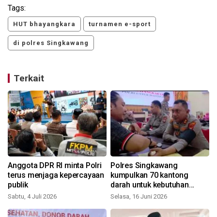
Tags:
HUT bhayangkara
turnamen e-sport
di polres Singkawang
Terkait
Anggota DPR RI minta Polri
Polres Singkawang
U
terus menjaga kepercayaan
kumpulkan 70 kantong
publik
darah untuk kebutuhan
warga
Sabtu, 4 Juli 2026
Selasa, 16 Juni 2026