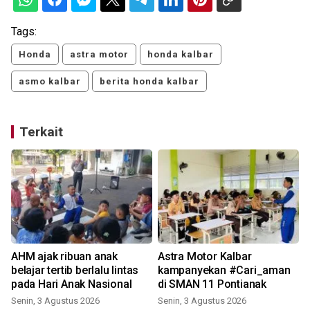
Tags:
Honda
astra motor
honda kalbar
asmo kalbar
berita honda kalbar
Terkait
AHM ajak ribuan anak
Astra Motor Kalbar
belajar tertib berlalu lintas
kampanyekan #Cari_aman
pada Hari Anak Nasional
di SMAN 11 Pontianak
Senin, 3 Agustus 2026
Senin, 3 Agustus 2026
R