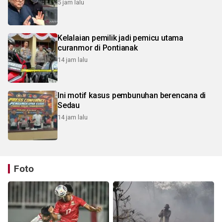
5 jam lalu
Kelalaian pemilik jadi pemicu utama
curanmor di Pontianak
14 jam lalu
Ini motif kasus pembunuhan berencana di
Sedau
14 jam lalu
Foto