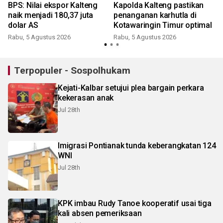
BPS: Nilai ekspor Kalteng
Kapolda Kalteng pastikan
a
naik menjadi 180,37 juta
penanganan karhutla di
dolar AS
Kotawaringin Timur optimal
Rabu, 5 Agustus 2026
Rabu, 5 Agustus 2026
Terpopuler - Sospolhukam
Kejati-Kalbar setujui plea bargain perkara
kekerasan anak
Jul 28th
Imigrasi Pontianak tunda keberangkatan 124
WNI
Jul 28th
KPK imbau Rudy Tanoe kooperatif usai tiga
kali absen pemeriksaan