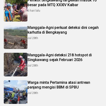
Pemkot Singkawang targetkan masuk 10
besar pada MTQ XXXIV Kalbar
6 hari lalu
Manggala-Agni perkuat deteksi dini cegah
karhutla di Bengkayang
Jul 28th
Manggala-Agni deteksi 218 hotspot di
Singkawang sejak Februari 2026
Jul 28th
Warga minta Pertamina atasi antrean
panjang mengisi BBM di SPBU
Jul 28th