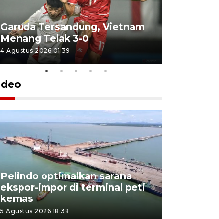
Garuda Tersandung, Vietnam
Karhutla 
Menang Telak 3-0
sekolah d
4 Agustus 2026 01:39
2 Agustus 202
ideo
Pelindo optimalkan sarana
Kesbangp
ekspor-impor di terminal peti
antisipasi
kemas
karhutla
5 Agustus 2026 18:38
3 Agustus 202