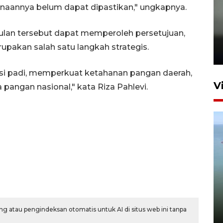
anaannya belum dapat dipastikan," ungkapnya.
Karhutla Kalimantan Barat
sulan tersebut dapat memperoleh persetujuan,
terluas di Indonesia
akan salah satu langkah strategis.
22 Juli 2026 10:51
i padi, memperkuat ketahanan pangan daerah,
V
ngan nasional," kata Riza Pahlevi.
Optimalkan aset negara,
Bulog luncurkan kawasan
bisnis di Pontianak
g atau pengindeksan otomatis untuk AI di situs web ini tanpa
22 Juli 2026 17:09