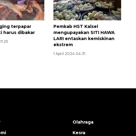
ging terpapar
Pemkab HST Kalsel
i harus dibakar
mengupayakan SITI HAWA
LARI entaskan kemiskinan
11:25
ekstrem
1 April 2024 04:31
r
Olahraga
omi
Kesra