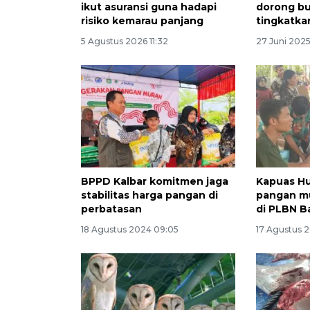
ikut asuransi guna hadapi
dorong bu
risiko kemarau panjang
tingkatk
5 Agustus 2026 11:32
27 Juni 202
BPPD Kalbar komitmen jaga
Kapuas Hu
stabilitas harga pangan di
pangan mu
perbatasan
di PLBN B
18 Agustus 2024 09:05
17 Agustus 