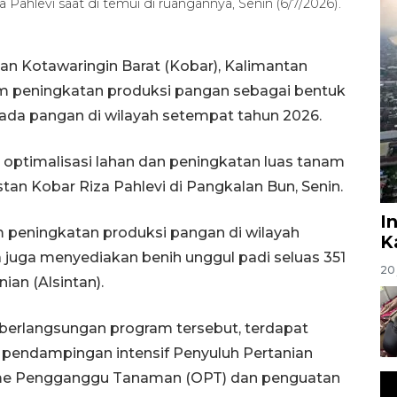
 Pahlevi saat di temui di ruangannya, Senin (6/7/2026).
an Kotawaringin Barat (Kobar), Kalimantan
m peningkatan produksi pangan sebagai bentuk
 pangan di wilayah setempat tahun 2026.
 optimalisasi lahan dan peningkatan luas tanam
tan Kobar Riza Pahlevi di Pangkalan Bun, Senin.
I
eningkatan produksi pangan di wilayah
K
 juga menyediakan benih unggul padi seluas 351
20 
ian (Alsintan).
erlangsungan program tersebut, terdapat
 pendampingan intensif Penyuluh Pertanian
sme Pengganggu Tanaman (OPT) dan penguatan