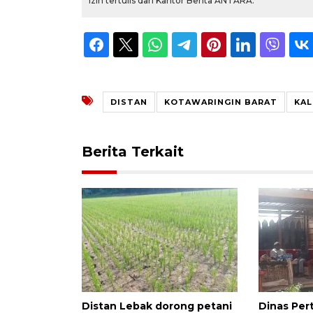
izin tertulis dari Kantor Berita ANTARA.
DISTAN
KOTAWARINGIN BARAT
KAL
Berita Terkait
Distan Lebak dorong petani
Dinas Per