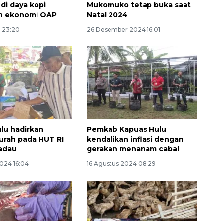
di daya kopi
Mukomuko tetap buka saat
an ekonomi OAP
Natal 2024
5 23:20
26 Desember 2024 16:01
Memberantas kejahatan
jalanan Jakarta
lu hadirkan
Pemkab Kapuas Hulu
2026-08-05 18:00:00
rah pada HUT RI
kendalikan inflasi dengan
adau
gerakan menanam cabai
2024 16:04
16 Agustus 2024 08:29