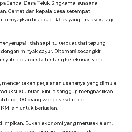
pa Janda, Desa Teluk Singkama, suasana
ban. Camat dan kepala desa setempat
menyajikan hidangan khas yang tak asing lagi
yerupai lidah sapi itu terbuat dari tepung,
 dengan minyak sayur. Ditemani secangkir
renyah bagai cerita tentang ketekunan yang
SPHP jaga harga beras
, menceritakan perjalanan usahanya yang dimulai
2026-08-08 06:00:00
duksi 100 buah, kini ia sanggup menghasilkan
ah bagi 100 orang warga sekitar dan
M lain untuk berjualan.
ng diimpikan. Bukan ekonomi yang merusak alam,
ya dan memberdayakan orang-orang di