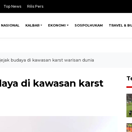
Top News
Rilis Pers
NASIONAL
KALBAR
EKONOMI
SOSPOLHUKAM
TRAVEL & B
jejak budaya di kawasan karst warisan dunia
T
daya di kawasan karst