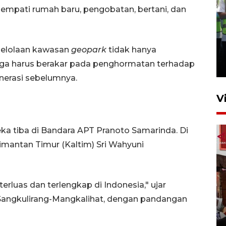
empati rumah baru, pengobatan, bertani, dan
Kalbar siaga darurat karhutla
ngelolaan kawasan
geopark
tidak hanya
hingga November
uga harus berakar pada penghormatan terhadap
30 Juli 2026 09:29
enerasi sebelumnya.
V
reka tiba di Bandara APT Pranoto Samarinda. Di
limantan Timur (Kaltim) Sri Wahyuni
 terluas dan terlengkap di Indonesia," ujar
Satgas pangan Pontianak
 Sangkulirang-Mangkalihat, dengan pandangan
inspeksi alur distribusi
makanan strategis